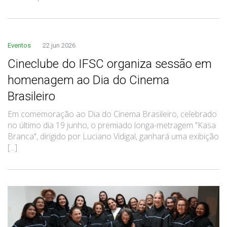
Eventos
22 jun 2026
Cineclube do IFSC organiza sessão em
homenagem ao Dia do Cinema
Brasileiro
Em comemoração ao Dia do Cinema Brasileiro, celebrado
no último dia 19 junho, o premiado longa-metragem "Kasa
Branca", dirigido por Luciano Vidigal, ganhará uma exibição
[...]