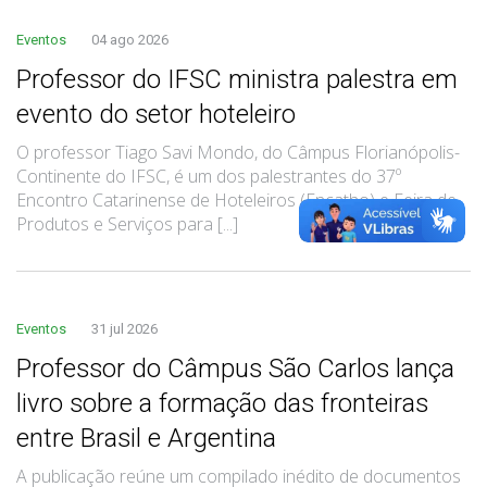
Eventos
04 ago 2026
Professor do IFSC ministra palestra em
evento do setor hoteleiro
O professor Tiago Savi Mondo, do Câmpus Florianópolis-
Continente do IFSC, é um dos palestrantes do 37º
Encontro Catarinense de Hoteleiros (Encatho) e Feira de
Produtos e Serviços para [...]
Eventos
31 jul 2026
Professor do Câmpus São Carlos lança
livro sobre a formação das fronteiras
entre Brasil e Argentina
A publicação reúne um compilado inédito de documentos