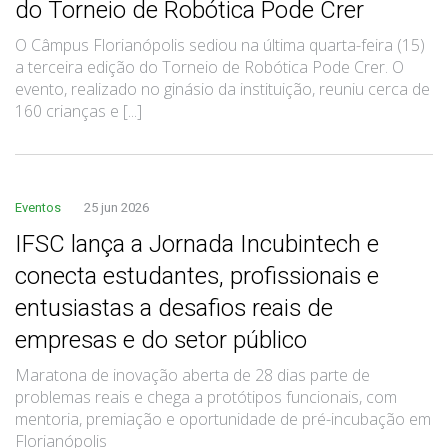
do Torneio de Robótica Pode Crer
O Câmpus Florianópolis sediou na última quarta-feira (15)
a terceira edição do Torneio de Robótica Pode Crer. O
evento, realizado no ginásio da instituição, reuniu cerca de
160 crianças e [...]
Eventos
25 jun 2026
IFSC lança a Jornada Incubintech e
conecta estudantes, profissionais e
entusiastas a desafios reais de
empresas e do setor público
Maratona de inovação aberta de 28 dias parte de
problemas reais e chega a protótipos funcionais, com
mentoria, premiação e oportunidade de pré-incubação em
Florianópolis