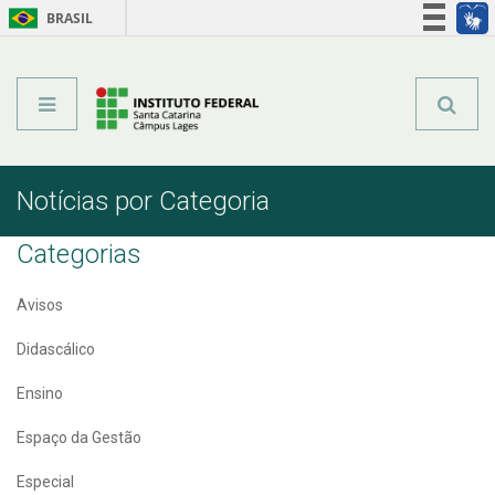
BRASIL
Órgãos do Governo
Acesso à informação
Legislação
Notícias por Categoria
Categorias
Avisos
Didascálico
Ensino
Espaço da Gestão
Especial