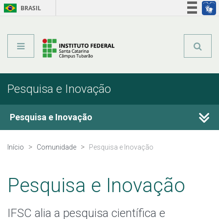
BRASIL
Órgãos do Governo
Acesso à informação
Legislação
Pesquisa e Inovação
Pesquisa e Inovação
Programas de Pesquisa
Início
Comunidade
Pesquisa e Inovação
Projetos de Pesquisa
Pesquisa e Inovação
Pesquisa com dados/entrevistas institucionais
IFSC alia a pesquisa científica e