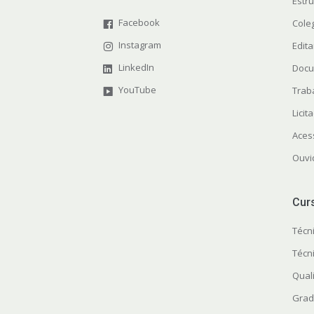
Estr
Facebook
Cole
Instagram
Edita
LinkedIn
Docu
YouTube
Trab
Licit
Aces
Ouvi
Cur
Técn
Técn
Quali
Grad