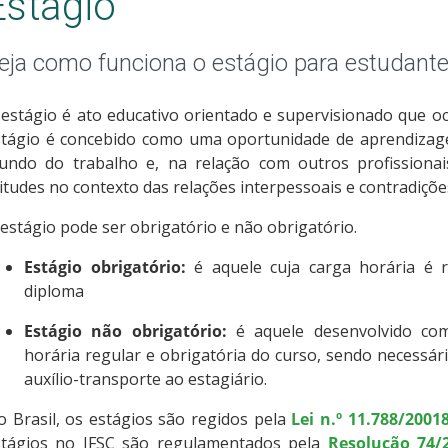
Estágio
eja como funciona o estágio para estudan
estágio é ato educativo orientado e supervisionado que o
stágio é concebido como uma oportunidade de aprendizage
undo do trabalho e, na relação com outros profissiona
itudes no contexto das relações interpessoais e contradiçõ
estágio pode ser obrigatório e não obrigatório.
Estágio obrigatório:
é aquele cuja carga horária é 
diploma
Estágio não obrigatório:
é aquele desenvolvido como
horária regular e obrigatória do curso, sendo necessár
auxílio-transporte ao estagiário.
 Brasil, os estágios são regidos pela
Lei n.º 11.788/2001
stágios no IFSC são regulamentados pela
Resolução 74/