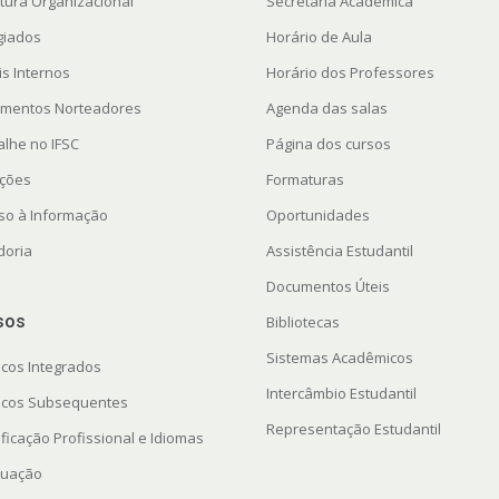
utura Organizacional
Secretaria Acadêmica
giados
Horário de Aula
is Internos
Horário dos Professores
mentos Norteadores
Agenda das salas
alhe no IFSC
Página dos cursos
ações
Formaturas
so à Informação
Oportunidades
doria
Assistência Estudantil
Documentos Úteis
sos
Bibliotecas
Sistemas Acadêmicos
icos Integrados
Intercâmbio Estudantil
icos Subsequentes
Representação Estudantil
ficação Profissional e Idiomas
uação