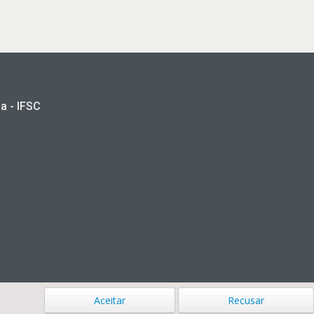
a - IFSC
Aceitar
Recusar