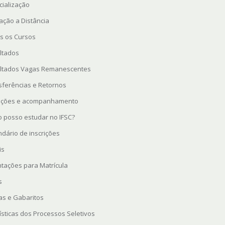
cialização
ação a Distância
s os Cursos
ltados
ltados Vagas Remanescentes
sferências e Retornos
rições e acompanhamento
 posso estudar no IFSC?
ndário de inscrições
is
ntações para Matrícula
s
as e Gabaritos
ísticas dos Processos Seletivos