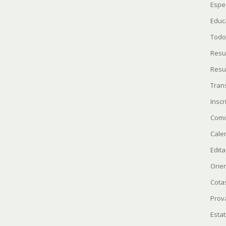
Espe
Educ
Todo
Resu
Resu
Tran
Insc
Como
Cale
Edita
Orie
Cota
Prov
Estat