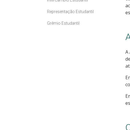
a
Representação Estudantil
es
Grêmio Estudantil
A
A
de
at
En
c
E
es
O