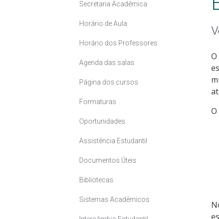
Secretaria Acadêmica
Horário de Aula
V
Horário dos Professores
O 
Agenda das salas
e
m
Página dos cursos
at
Formaturas
O 
Oportunidades
Assistência Estudantil
Documentos Úteis
Bibliotecas
Sistemas Acadêmicos
No
e
Intercâmbio Estudantil