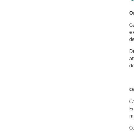
O
Ca
e 
de
Du
at
de
O
Ca
En
ma
C