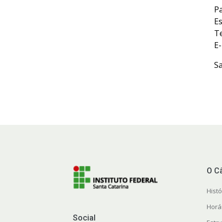
Pa
E
Te
E-
S
O C
Histó
Horá
Social