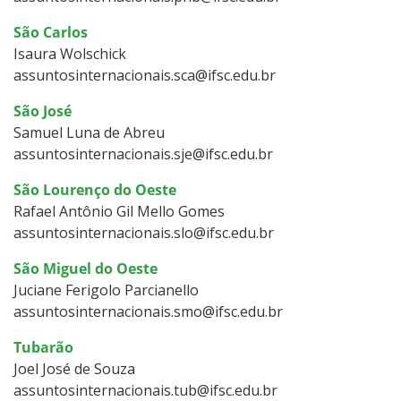
São Carlos
Isaura Wolschick
assuntosinternacionais.sca@ifsc.edu.br
São José
Samuel Luna de Abreu
assuntosinternacionais.sje@ifsc.edu.br
São Lourenço do Oeste
Rafael Antônio Gil Mello Gomes
assuntosinternacionais.slo@ifsc.edu.br
São Miguel do Oeste
Juciane Ferigolo Parcianello
assuntosinternacionais.smo@ifsc.edu.br
Tubarão
Joel José de Souza
assuntosinternacionais.tub@ifsc.edu.br