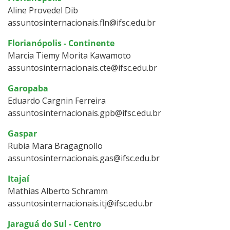
Aline Provedel Dib
assuntosinternacionais.fln@ifsc.edu.br
Florianópolis - Continente
Marcia Tiemy Morita Kawamoto
assuntosinternacionais.cte@ifsc.edu.br
Garopaba
Eduardo Cargnin Ferreira
assuntosinternacionais.gpb@ifsc.edu.br
Gaspar
Rubia Mara Bragagnollo
assuntosinternacionais.gas@ifsc.edu.br
Itajaí
Mathias Alberto Schramm
assuntosinternacionais.itj@ifsc.edu.br
Jaraguá do Sul - Centro