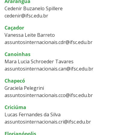
Araranguá
Cedenir Buzanelo Spillere
cedenir@ifsc.edu.br
Caçador
Vanessa Leite Barreto
assuntosinternacionais.cdr@ifsc.edu.br
Canoinhas
Mara Lucia Schroeder Tavares
assuntosinternacionais.can@ifsc.edu.br
Chapecó
Graciela Pelegrini
assuntosinternacionais.cco@ifsc.edu.br
Criciúma
Lucas Fernandes da Silva
assuntosinternacionais.cri@ifsc.edu.br
Florianópolis