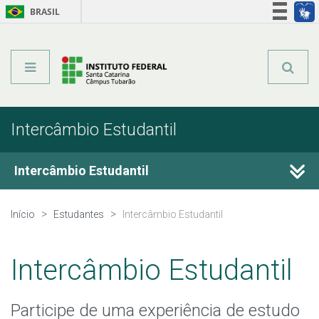
BRASIL
Órgãos do Governo
Acesso à informação
Legislação
Intercâmbio Estudantil
Intercâmbio Estudantil
Convênios Internacionais
Início
Estudantes
Intercâmbio Estudantil
Propicie
Intercâmbio Estudantil
Dupla Titulação
Participe de uma experiência de estudo