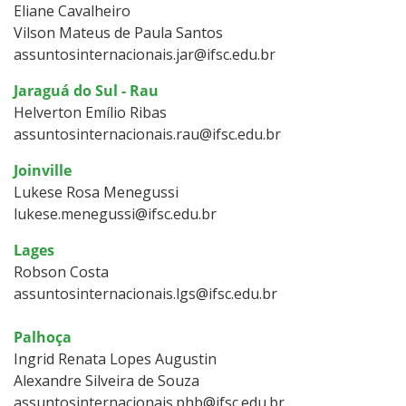
Eliane Cavalheiro
Vilson Mateus de Paula Santos
assuntosinternacionais.jar@ifsc.edu.br
Jaraguá do Sul - Rau
Helverton Emílio Ribas
assuntosinternacionais.rau@ifsc.edu.br
Joinville
Lukese Rosa Menegussi
lukese.menegussi@ifsc.edu.br
Lages
Robson Costa
assuntosinternacionais.lgs@ifsc.edu.br
Palhoça
Ingrid Renata Lopes Augustin
Alexandre Silveira de Souza
assuntosinternacionais.phb@ifsc.edu.br