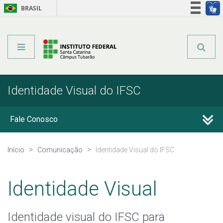
BRASIL
Órgãos do Governo
Acesso à informação
Legislação
Identidade Visual do IFSC
Fale Conosco
Perguntas frequentes
Início
Comunicação
Identidade Visual do IFSC
Calendário de Eventos
Identidade Visual
Notícias
Identidade visual do IFSC para