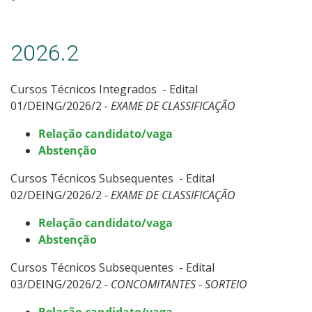
Especialização
Educação a Distância
2026.2
Todos os Cursos
Cursos Técnicos Integrados - Edital
01/DEING/2026/2
- EXAME DE CLASSIFICAÇÃO
Relação candidato/vaga
Processo de Inscrição
Abstenção
Cursos Técnicos Subsequentes - Edital
Resultados
02/DEING/2026/2
- EXAME DE CLASSIFICAÇÃO
Resultados Vagas Remanescentes
Relação candidato/vaga
Abstenção
Como posso estudar no IFSC?
Cursos Técnicos Subsequentes - Edital
03/DEING/2026/2
- CONCOMITANTES - SORTEIO
Calendário de inscrições
Relação candidato/vaga