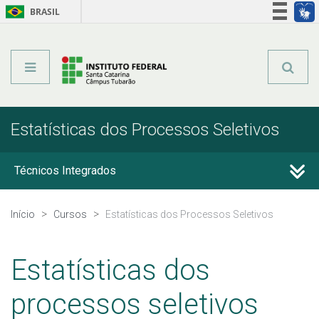
BRASIL
Órgãos do Governo
Acesso à informação
Legislação
Estatísticas dos Processos Seletivos
Técnicos Integrados
Técnicos Subsequentes
Início
Cursos
Estatísticas dos Processos Seletivos
Qualificação Profissional e Idiomas
Estatísticas dos
Graduação
processos seletivos