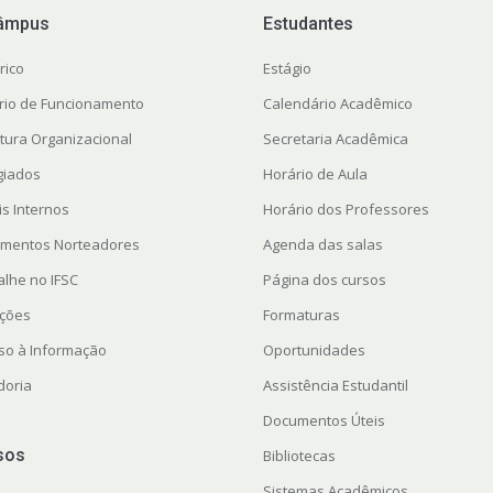
âmpus
Estudantes
rico
Estágio
rio de Funcionamento
Calendário Acadêmico
utura Organizacional
Secretaria Acadêmica
giados
Horário de Aula
is Internos
Horário dos Professores
mentos Norteadores
Agenda das salas
alhe no IFSC
Página dos cursos
ações
Formaturas
so à Informação
Oportunidades
doria
Assistência Estudantil
Documentos Úteis
sos
Bibliotecas
Sistemas Acadêmicos