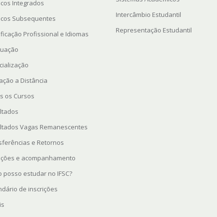
icos Integrados
Intercâmbio Estudantil
icos Subsequentes
Representação Estudantil
ficação Profissional e Idiomas
uação
cialização
ação a Distância
s os Cursos
ltados
ltados Vagas Remanescentes
sferências e Retornos
rições e acompanhamento
 posso estudar no IFSC?
ndário de inscrições
is