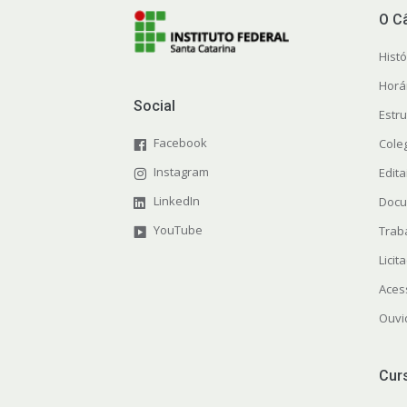
O C
Histó
Horá
Social
Estr
Facebook
Cole
Instagram
Edita
LinkedIn
Docu
YouTube
Trab
Licit
Aces
Ouvi
Cur