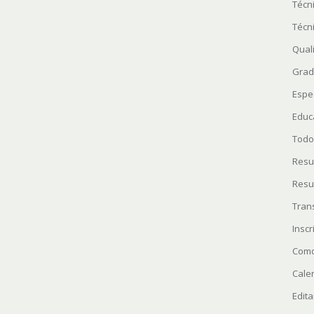
Técn
Técn
Quali
Grad
Espe
Educ
Todo
Resu
Resu
Tran
Insc
Como
Cale
Edita