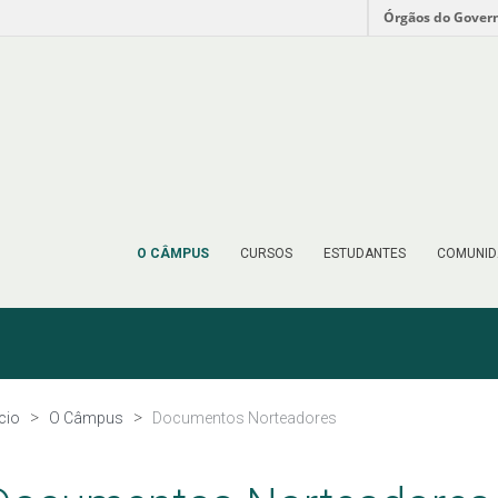
Órgãos do Gover
O CÂMPUS
CURSOS
ESTUDANTES
COMUNID
ício
O Câmpus
Documentos Norteadores