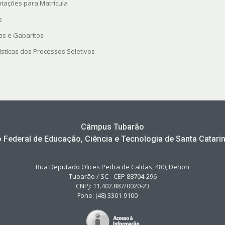
ntações para Matrícula
s
as e Gabaritos
ísticas dos Processos Seletivos
Câmpus Tubarão
to Federal de Educação, Ciência e Tecnologia de Santa Catarin
Rua Deputado Olices Pedra de Caldas, 480, Dehon
Tubarão / SC - CEP 88704-296
CNPJ: 11.402.887/0020-23
Fone: (48) 3301-9100