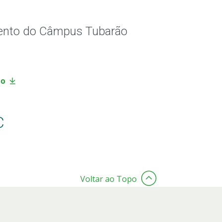
amento do Câmpus Tubarão
ão
C
Voltar ao Topo