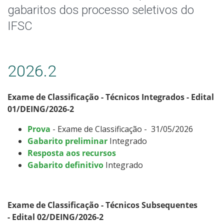
Especialização
gabaritos dos processo seletivos do
IFSC
Educação a Distância
Todos os Cursos
2026.2
Exame de Classificação - Técnicos Integrados - Edital
Processo de Inscrição
01/DEING/2026-2
Prova
- Exame de Classificação - 31/05/2026
Resultados
Gabarito preliminar
Integrado
Resposta aos recursos
Resultados Vagas Remanescentes
Gabarito definitivo
Integrado
Como posso estudar no IFSC?
Exame de Classificação - Técnicos Subsequentes
Calendário de inscrições
- Edital 02/DEING/2026-2