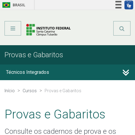
BRASIL
Órgãos do Governo
Acesso à informação
Legislação
Provas e Gabaritos
Técnicos Integrados
Técnicos Subsequentes
Início
Cursos
Provas e Gabaritos
Qualificação Profissional e Idiomas
Provas e Gabaritos
Graduação
Consulte os cadernos de prova e os