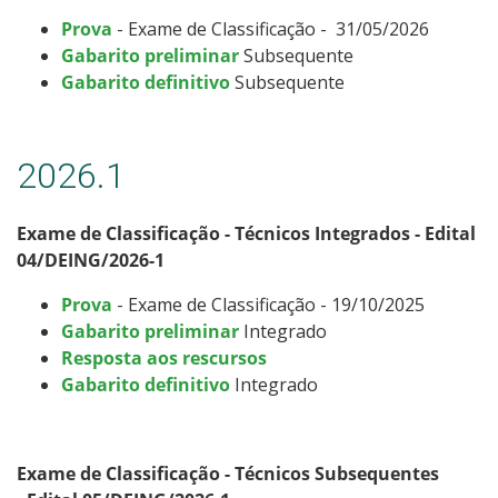
Processos Seletivos
Prova
- Exame de Classificação - 31/05/2026
Gabarito preliminar
Subsequente
Gabarito definitivo
Subsequente
Cotas
Inscrições e acompanhamento
2026.1
Orientações para Matrícula
Exame de Classificação - Técnicos Integrados - Edital
04/DEING/2026-1
Transferências e Retornos
Prova
- Exame de Classificação - 19/10/2025
Provas e Gabaritos
Gabarito preliminar
Integrado
Resposta aos rescursos
Estatísticas dos Processos Seletivos
Gabarito definitivo
Integrado
Exame de Classificação - Técnicos Subsequentes