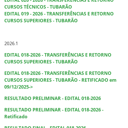
Calendário de inscrições
CURSOS TÉCNICOS - TUBARÃO
EDITAL 019 - 2026 - TRANSFERÊNCIAS E RETORNO
CURSOS SUPERIORES - TUBARÃO
Processos Seletivos
Cotas
2026.1
Inscrições e acompanhamento
EDITAL 018-2026 - TRANSFERÊNCIAS E RETORNO
CURSOS SUPERIORES - TUBARÃO
Orientações para Matrícula
EDITAL 018-2026 - TRANSFERÊNCIAS E RETORNO
CURSOS SUPERIORES - TUBARÃO - RETIFICADO em
Transferências e Retornos
09/12/2025->
Provas e Gabaritos
RESULTADO PRELIMINAR - EDITAL 018-2026
RESULTADO PRELIMINAR - EDITAL 018-2026 -
Estatísticas dos Processos Seletivos
Retificado
RESULTADO FINAL - EDITAL 018-2026