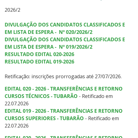
Graduação
2026/2
Especialização
DIVULGAÇÃO DOS CANDIDATOS CLASSIFICADOS E
EM LISTA DE ESPERA - Nº 020/2026/2
Educação a Distância
DIVULGAÇÃO DOS CANDIDATOS CLASSIFICADOS E
EM LISTA DE ESPERA - Nº 019/2026/2
Todos os Cursos
RESULTADO EDITAL 020-2026
RESULTADO EDITAL 019-2026
Retificação: inscrições prorrogadas até 27/07/2026.
Processo de Inscrição
EDITAL 020 - 2026 - TRANSFERÊNCIAS E RETORNO
CURSOS TÉCNICOS - TUBARÃO
Resultados
- Retificado em
22.07.2026
EDITAL 019 - 2026 - TRANSFERÊNCIAS E RETORNO
Resultados Vagas Remanescentes
CURSOS SUPERIORES - TUBARÃO
- Retificado em
22.07.2026
Como posso estudar no IFSC?
EDITAL 020 - 2026 - TRANSFERÊNCIAS E RETORNO