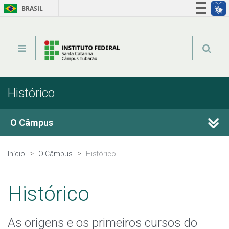
BRASIL
Órgãos do Governo
Acesso à informação
Legislação
Histórico
O Câmpus
Histórico
Início
O Câmpus
Histórico
Horário de Funcionamento
Histórico
Estrutura Organizacional
As origens e os primeiros cursos do