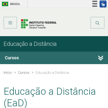
BRASIL
Órgãos do Governo
Acesso à informação
Legislação
Educação a Distância
Cursos
Técnicos Integrados
Início
Cursos
Educação a Distância
Técnicos Subsequentes
Educação a Distância
Qualificação Profissional e Idiomas
(EaD)