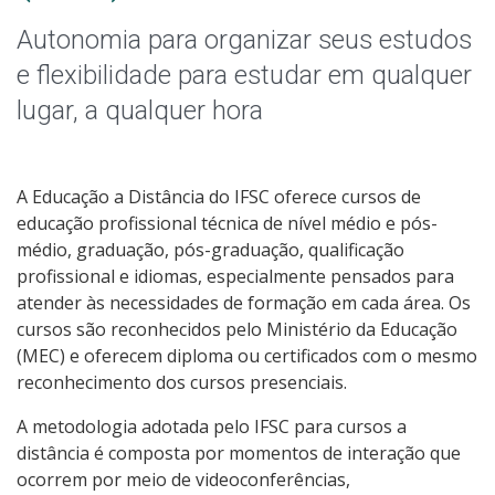
Graduação
Autonomia para organizar seus estudos
Especialização
e flexibilidade para estudar em qualquer
lugar, a qualquer hora
Educação a Distância
Todos os Cursos
A Educação a Distância do IFSC oferece cursos de
educação profissional técnica de nível médio e pós-
médio, graduação, pós-graduação, qualificação
profissional e idiomas, especialmente pensados para
Processo de Inscrição
atender às necessidades de formação em cada área. Os
cursos são reconhecidos pelo Ministério da Educação
Resultados
(MEC) e oferecem diploma ou certificados com o mesmo
reconhecimento dos cursos presenciais.
Resultados Vagas Remanescentes
A metodologia adotada pelo IFSC para cursos a
distância é composta por momentos de interação que
Como posso estudar no IFSC?
ocorrem por meio de videoconferências,