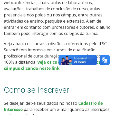
webconferências, chats, aulas de laboratórios,
Calendário de inscrições
avaliações, trabalhos de conclusão de curso, aulas
presenciais nos polos ou nos câmpus, entre outras
Processos Seletivos
atividades de ensino, pesquisa e extensão. Além de
entrar em contanto com professores e tutores, o aluno
Cotas
também pode interagir com os colegas da turma.
Veja abaixo os cursos a distância oferecidos pelo IFSC.
Inscrições e acompanhamento
Se você tem interesse em cursos de qualificação
profissional de curta duração ou idiomas, ofertados
Orientações para Matrícula
100% a distância,
veja os cursos oferecidos em cada
câmpus clicando neste link
.
Transferências e Retornos
Provas e Gabaritos
Como se inscrever
Estatísticas dos Processos Seletivos
Se desejar, deixe seus dados no nosso
Cadastro de
Interesse
para receber um e-mail quando as inscrições