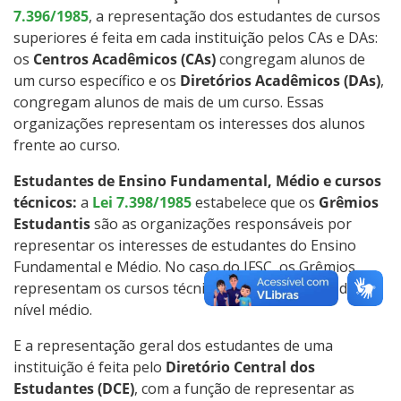
7.396/1985
, a representação dos estudantes de cursos
Intercâmbio Estudantil
superiores é feita em cada instituição pelos CAs e DAs:
os
Centros Acadêmicos (CAs)
congregam alunos de
Representação Estudantil
um curso específico e os
Diretórios Acadêmicos (DAs)
,
congregam alunos de mais de um curso. Essas
organizações representam os interesses dos alunos
Grêmio Estudantil
frente ao curso.
Estudantes de Ensino Fundamental, Médio e cursos
técnicos:
a
Lei 7.398/1985
estabelece que os
Grêmios
Estudantis
são as organizações responsáveis por
representar os interesses de estudantes do Ensino
Fundamental e Médio. No caso do IFSC, os Grêmios
representam os cursos técnicos, que são cursos de
nível médio.
E a representação geral dos estudantes de uma
instituição é feita pelo
Diretório Central dos
Estudantes (DCE)
, com a função de representar as