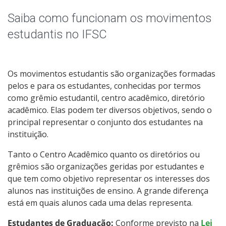
Horário dos Professores
Saiba como funcionam os movimentos
Agenda das salas
estudantis no IFSC
Página dos cursos
Os movimentos estudantis são organizações formadas
Formaturas
pelos e para os estudantes, conhecidas por termos
como grêmio estudantil, centro acadêmico, diretório
Oportunidades
acadêmico. Elas podem ter diversos objetivos, sendo o
principal representar o conjunto dos estudantes na
instituição.
Assistência Estudantil
Tanto o Centro Acadêmico quanto os diretórios ou
Documentos Úteis
grêmios são organizações geridas por estudantes e
que tem como objetivo representar os interesses dos
Bibliotecas
alunos nas instituições de ensino. A grande diferença
está em quais alunos cada uma delas representa.
Sistemas Acadêmicos
Estudantes de Graduação:
Conforme previsto na
Lei