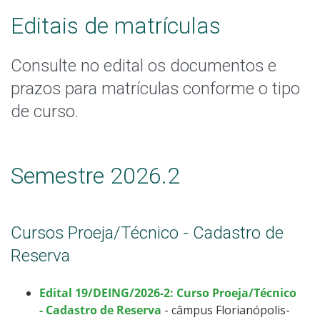
Processos Seletivos
Editais de matrículas
Cotas
Consulte no edital os documentos e
prazos para matrículas conforme o tipo
Inscrições e acompanhamento
de curso.
Orientações para Matrícula
Transferências e Retornos
Semestre 2026.2
Provas e Gabaritos
Cursos Proeja/Técnico - Cadastro de
Estatísticas dos Processos Seletivos
Reserva
Edital 19/DEING/2026-2: Curso Proeja/Técnico
- Cadastro de Reserva
- câmpus Florianópolis-