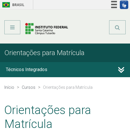
BRASIL
Órgãos do Governo
Acesso à informação
Legislação
Orientações para Matrícula
Técnicos Integrados
Técnicos Subsequentes
Início
Cursos
Orientações para Matrícula
Qualificação Profissional e Idiomas
Orientações para
Graduação
Matrícula