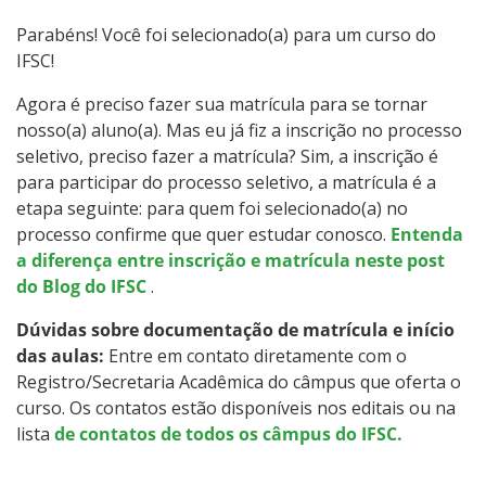
Especialização
Parabéns! Você foi selecionado(a) para um curso do
IFSC!
Educação a Distância
Agora é preciso fazer sua matrícula para se tornar
Todos os Cursos
nosso(a) aluno(a). Mas eu já fiz a inscrição no processo
seletivo, preciso fazer a matrícula? Sim, a inscrição é
para participar do processo seletivo, a matrícula é a
etapa seguinte: para quem foi selecionado(a) no
Processo de Inscrição
processo confirme que quer estudar conosco.
Entenda
a diferença entre inscrição e matrícula neste post
Resultados
do Blog do IFSC
.
Dúvidas sobre documentação de matrícula e início
Resultados Vagas Remanescentes
das aulas:
Entre em contato diretamente com o
Registro/Secretaria Acadêmica do câmpus que oferta o
Como posso estudar no IFSC?
curso. Os contatos estão disponíveis nos editais ou na
lista
de contatos de todos os câmpus do IFSC.
Calendário de inscrições