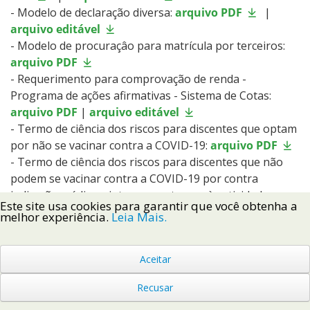
- Modelo de declaração diversa:
arquivo PDF
|
arquivo editável
- Modelo de procuraçâo para matrícula por terceiros:
arquivo PDF
- Requerimento para comprovação de renda -
Programa de ações afirmativas - Sistema de Cotas:
arquivo PDF
|
arquivo editável
- Termo de ciência dos riscos para discentes que optam
por não se vacinar contra a COVID-19:
arquivo PDF
- Termo de ciência dos riscos para discentes que não
podem se vacinar contra a COVID-19 por contra
indicação médica e interesse retornar às atividades
Este site usa cookies para garantir que você obtenha a
acadêmicas presenciais:
arquivo PDF
melhor experiência.
Leia Mais.
- Declaração para candidatos cotistas vagas
remanescentes - Técnicos
arquivo PDF
|
arquivo
Aceitar
editável
- Declaração para candidatos cotistas vagas
Recusar
remanescentes - Graduação
arquivo PDF
|
arquivo