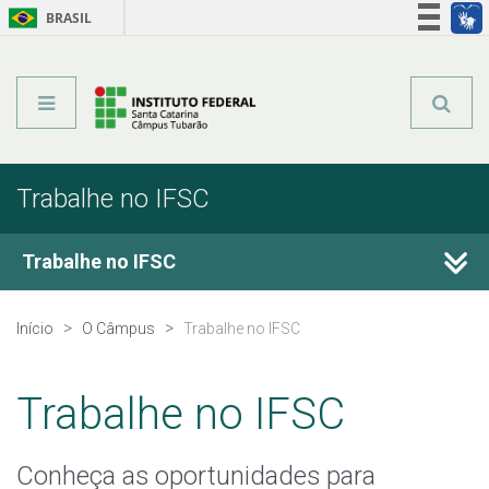
BRASIL
Órgãos do Governo
Acesso à informação
Legislação
Trabalhe no IFSC
Trabalhe no IFSC
Concursos Públicos
Início
O Câmpus
Trabalhe no IFSC
Contratações Temporárias
Trabalhe no IFSC
Movimentação de Servidores
Conheça as oportunidades para