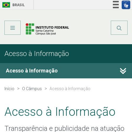
BRASIL
Órgãos do Governo
Acesso à informação
Legislação
Acesso à Informação
Acesso à Informação
Auditorias
Início
O Câmpus
Acesso à Informação
Avaliação Institucional
Acesso à Informação
Carta de Serviços ao Usuário
Transparência e publicidade na atuação