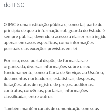
Parcerias, convênios e transferências
do IFSC
Receitas e Despesas
O IFSC é uma instituição pública e, como tal, parte do
Indicadores e Estatísticas
princípio de que a informação sob guarda do Estado é
sempre pública, devendo o acesso a ela ser restringido
Informações Classificadas
apenas em casos específicos, como informações
pessoais e as exceções previstas em lei.
Peça uma informação (SIC)
Por isso, esse portal dispõe, de forma clara e
organizada, diversas informações sobre o seu
Servidores
funcionamento, como a Carta de Serviços ao Usuário,
documentos norteadores, estatísticas, despesas,
Relatórios de Gestão
licitações, atas de registro de preços, auditorias,
contratos, convênios, portarias, informações
Perguntas Frequentes
classificadas, entre outros.
Publicações Oficiais
Também mantém canais de comunicação com seus