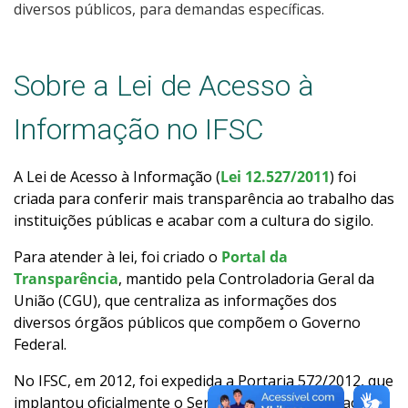
diversos públicos, para demandas específicas.
Consulta a processos
Sobre a Lei de Acesso à
Tecnologia da Informação
Informação no IFSC
Relação com Fundação de Apoio
A Lei de Acesso à Informação (
Lei 12.527/2011
) foi
criada para conferir mais transparência ao trabalho das
instituições públicas e acabar com a cultura do sigilo.
Para atender à lei, foi criado o
Portal da
Transparência
, mantido pela Controladoria Geral da
União (CGU), que centraliza as informações dos
diversos órgãos públicos que compõem o Governo
Federal.
No IFSC, em 2012, foi expedida a Portaria 572/2012, que
implantou oficialmente o Serviço de Informação ao