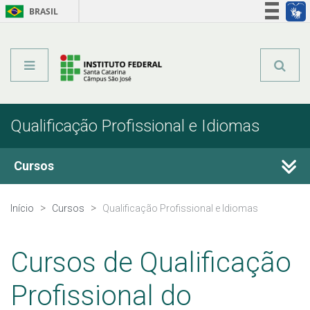
BRASIL
Órgãos do Governo
Acesso à informação
Legislação
Qualificação Profissional e Idiomas
Cursos
Técnicos Integrados
Início
Cursos
Qualificação Profissional e Idiomas
Técnicos Subsequentes
Cursos de Qualificação
Qualificação Profissional e Idiomas
Profissional do