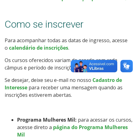
Calendário de inscrições
Como se inscrever
Processos Seletivos
Inscrições e acompanhamento
Para acompanhar todas as datas de ingresso, acesse
o
calendário de inscrições
.
Cotas
Os cursos oferecidos variam de acordo com cada
câmpus e período de inscrições.
Orientações para Matrícula
Se desejar, deixe seu e-mail no nosso
Cadastro de
Interesse
para receber uma mensagem quando as
Transferências e Retornos
inscrições estiverem abertas.
Provas e Gabaritos
Programa Mulheres Mil:
para acessar os cursos,
Estatísticas dos Processos Seletivos
acesse direto a
página do Programa Mulheres
Mil