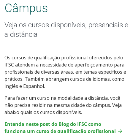
Educação de Jovens e Adultos
Câmpus
Graduação
Veja os cursos disponíveis, presenciais e
Especialização
a distância
Todos os cursos
Os cursos de qualificação profissional oferecidos pelo
IFSC atendem a necessidade de aperfeiçoamento para
profissionais de diversas áreas, em temas específicos e
Processo de Inscrição
práticos. Também abrangem cursos de idiomas, como
Inglês e Espanhol.
Resultados
Para fazer um curso na modalidade a distância, você
não precisa residir na mesma cidade do câmpus. Veja
Resultados Vagas Remanescentes
abaixo quais os cursos disponíveis.
Entenda neste post do Blog do IFSC como
Como posso estudar no IFSC?
funciona um curso de qualificação profissional