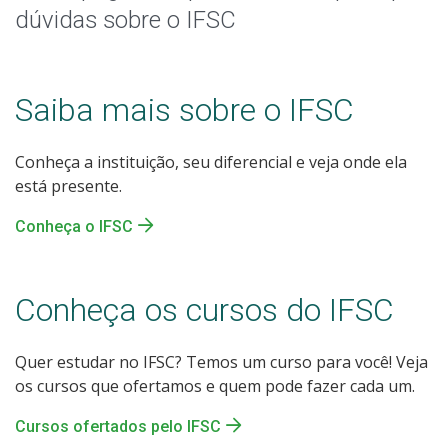
Sou/fui estudante do IFSC
dúvidas sobre o IFSC
Assistência estudantil
Saiba mais sobre o IFSC
Certificação do Ensino Médio
Conheça a instituição, seu diferencial e veja onde ela
Quero trabalhar no IFSC
está presente.
Quero ser fornecedor do IFSC
Conheça o IFSC
Fale com o IFSC
Conheça os cursos do IFSC
Quer estudar no IFSC? Temos um curso para você! Veja
os cursos que ofertamos e quem pode fazer cada um.
Cursos ofertados pelo IFSC