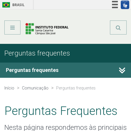
BRASIL
Órgãos do Governo
Acesso à informação
Legislação
Perguntas frequentes
Perguntas frequentes
Conheça o IFSC
Início
Comunicação
Perguntas frequentes
Cursos ofertados pelo IFSC
Perguntas Frequentes
Quero estudar no IFSC
Nesta página respondemos às principais