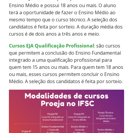
Ensino Médio e possui 18 anos ou mais. O aluno
Calendário de inscrições
terá a oportunidade de fazer o Ensino Médio ao
mesmo tempo que o curso técnico. A seleção dos
Processos Seletivos
candidatos é feita por sorteio. A duração média dos
cursos é de dois anos a três anos e meio.
Inscrições e acompanhamento
Cursos EJA Qualificação Profissional
: são cursos
que permitem a conclusão do Ensino Fundamental
Cotas
integrado a uma qualificação profissional para
quem tem 15 anos ou mais. Para quem tem 18 anos
Orientações para Matrícula
ou mais, esses cursos permitem concluir o Ensino
Médio. A seleção dos candidatos é feita por sorteio.
Transferências e Retornos
Provas e Gabaritos
Estatísticas dos Processos Seletivos