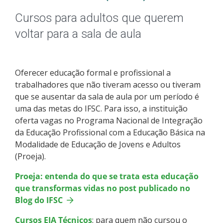
Educação de Jovens e Adultos
Cursos para adultos que querem
Graduação
voltar para a sala de aula
Especialização
Oferecer educação formal e profissional a
Todos os cursos
trabalhadores que não tiveram acesso ou tiveram
que se ausentar da sala de aula por um período é
uma das metas do IFSC. Para isso, a instituição
oferta vagas no Programa Nacional de Integração
Processo de Inscrição
da Educação Profissional com a Educação Básica na
Modalidade de Educação de Jovens e Adultos
Resultados
(Proeja).
Proeja: entenda do que se trata esta educação
Resultados Vagas Remanescentes
que transformas vidas no post publicado no
Blog do IFSC
Como posso estudar no IFSC?
Cursos EJA Técnicos
: para quem não cursou o