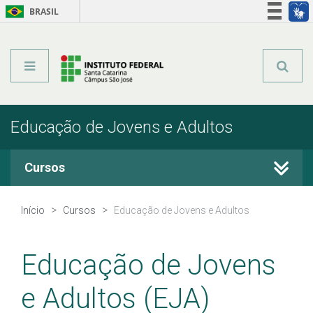
BRASIL
Órgãos do Governo
Acesso à informação
Legislação
Educação de Jovens e Adultos
Cursos
Técnicos Integrados
Início
Cursos
Educação de Jovens e Adultos
Técnicos Subsequentes
Educação de Jovens
Qualificação Profissional e Idiomas
e Adultos (EJA)