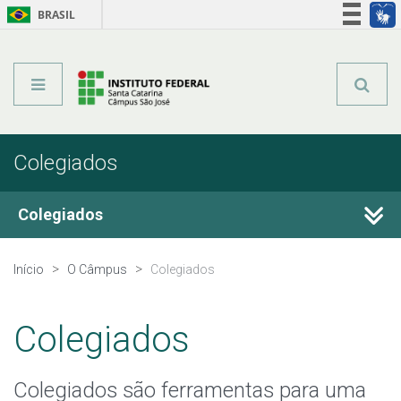
BRASIL
Órgãos do Governo
Acesso à informação
Legislação
Colegiados
Colegiados
Colegiado do Câmpus
Início
O Câmpus
Colegiados
Colegiado de Telecomunicações
Colegiados
Colegiado de Licenciatura em Química
Colegiados são ferramentas para uma