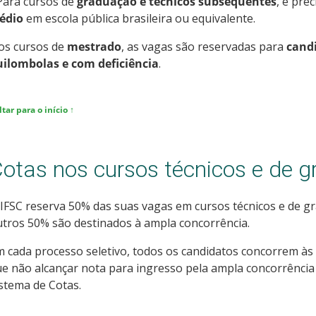
Para cursos de
graduação e técnicos subsequentes
, é pre
édio
em escola pública brasileira ou equivalente.
os cursos de
mestrado
, as vagas são reservadas para
candi
uilombolas e com deficiência
.
ltar para o início ↑
otas nos cursos técnicos e de 
IFSC reserva 50% das suas vagas em cursos técnicos e de g
tros 50% são destinados à ampla concorrência.
 cada processo seletivo, todos os candidatos concorrem às
e não alcançar nota para ingresso pela ampla concorrência
stema de Cotas.