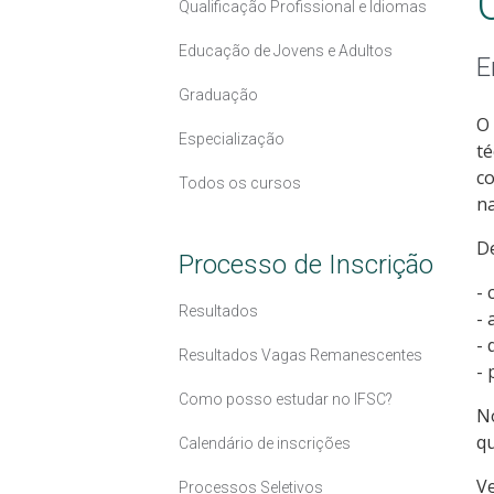
Qualificação Profissional e Idiomas
Educação de Jovens e Adultos
E
Graduação
O 
Especialização
té
co
Todos os cursos
na
De
Processo de Inscrição
- 
Resultados
- 
- 
Resultados Vagas Remanescentes
- 
Como posso estudar no IFSC?
No
qu
Calendário de inscrições
Ve
Processos Seletivos