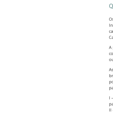
Q
Os
In
ca
Ca
A 
co
ou
As
br
po
pa
I 
pa
II