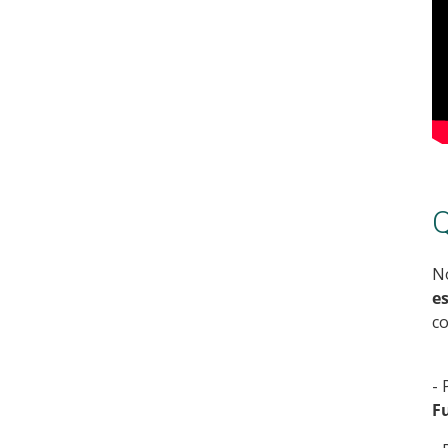
Q
N
es
co
- 
F