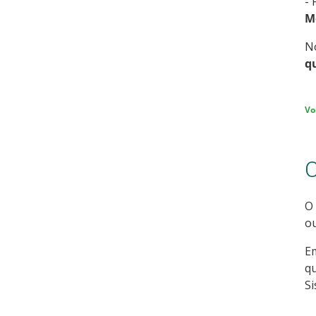
- 
M
N
q
Vo
C
O 
ou
Em
qu
Si