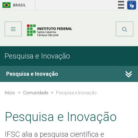
BRASIL
Órgãos do Governo
Acesso à informação
Legislação
Pesquisa e Inovação
Pesquisa e Inovação
Programas de Pesquisa
Início
Comunidade
Pesquisa e Inovação
Editais de Pesquisa
Pesquisa e Inovação
Grupos de Pesquisa
IFSC alia a pesquisa científica e