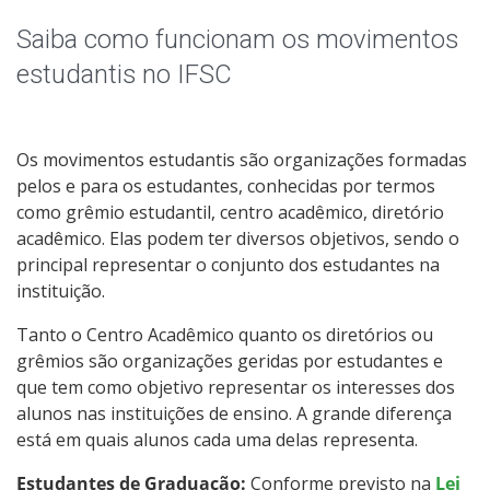
Horário de Aula
Saiba como funcionam os movimentos
Docentes e horários de atividades
estudantis no IFSC
Formaturas
Os movimentos estudantis são organizações formadas
Oportunidades
pelos e para os estudantes, conhecidas por termos
como grêmio estudantil, centro acadêmico, diretório
wiki
acadêmico. Elas podem ter diversos objetivos, sendo o
principal representar o conjunto dos estudantes na
instituição.
Assistência Estudantil
Tanto o Centro Acadêmico quanto os diretórios ou
Documentos Úteis
grêmios são organizações geridas por estudantes e
que tem como objetivo representar os interesses dos
Bibliotecas
alunos nas instituições de ensino. A grande diferença
está em quais alunos cada uma delas representa.
Sistemas Acadêmicos
Estudantes de Graduação:
Conforme previsto na
Lei