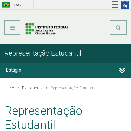
BRASIL
Órgãos do Governo
Acesso à informação
Legislação
Representação Estudantil
Estágio
Calendário Acadêmico
Início
Estudantes
Representação Estudantil
Registro Acadêmico
Representação
Coordenação Pedagógica
Estudantil