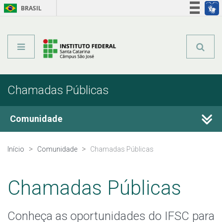
BRASIL
Órgãos do Governo
Acesso à informação
Legislação
Chamadas Públicas
Comunidade
Certificações
Início
Comunidade
Chamadas Públicas
Pesquisa e Inovação
Chamadas Públicas
Extensão
Conheça as oportunidades do IFSC para