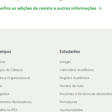
onfira as edições da revista e outras informações
âmpus
Estudantes
rico
Estágio
ços do Câmpus
Calendário Acadêmico
utura Organizacional
Registro Acadêmico
is
Horário de Aula
giados
Docentes e horários de atividade
mentos Norteadores
Formaturas
alhe no IFSC
Oportunidades