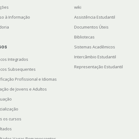
ações
wiki
so à Informação
Assistência Estudantil
doria
Documentos Úteis
Bibliotecas
sos
Sistemas Acadêmicos
Intercâmbio Estudantil
icos Integrados
Representação Estudantil
icos Subsequentes
ficação Profissional e Idiomas
ação de Jovens e Adultos
uação
cialização
s os cursos
ltados
ltados Vagas Remanescentes