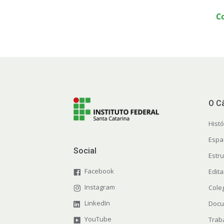
C
O C
Histó
Espa
Social
Estr
Facebook
Edita
Instagram
Cole
LinkedIn
Docu
YouTube
Trab