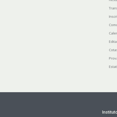
Tran
Insc
Como
Cale
Edita
Cota
Prov
Estat
Institu