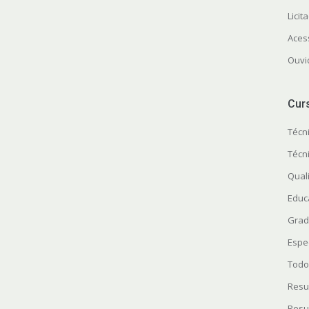
Licit
Aces
Ouvi
Cur
Técn
Técn
Quali
Educ
Grad
Espe
Todo
Resu
Resu