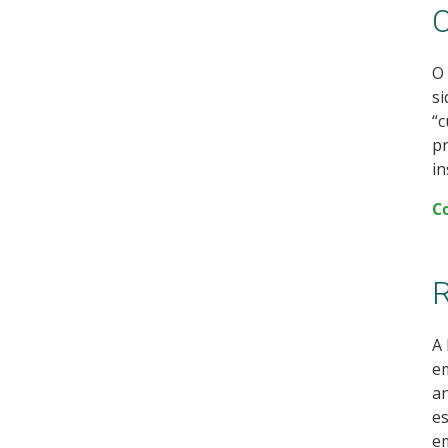
C
O 
si
“c
pr
in
C
R
A 
em
an
es
em