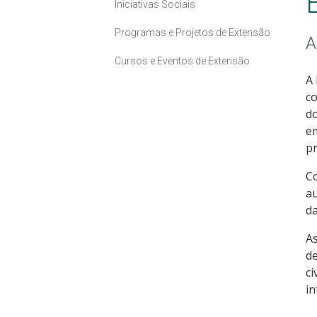
Iniciativas Sociais
Programas e Projetos de Extensão
A
Cursos e Eventos de Extensão
A 
co
d
em
pr
Co
au
da
A
de
ci
in