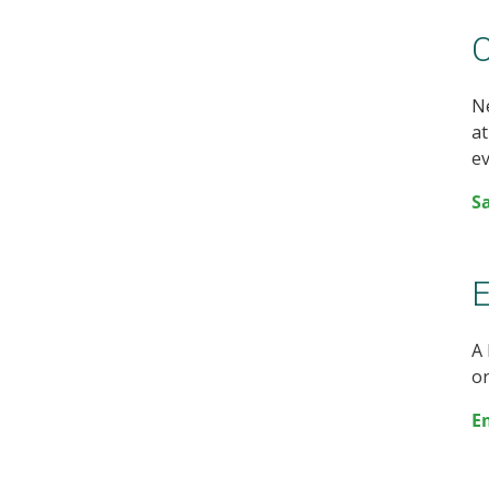
C
Ne
at
ev
S
E
A 
or
E