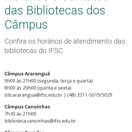
das Bibliotecas dos
Normas ABNT
Câmpus
Confira os horários de atendimento das
bibliotecas do IFSC
Câmpus Araranguá
9h00 às 21h00 (segunda, terça e quarta)
8h00 às 20h00 (quinta e sexta)
bib.ararangua@ifsc.edu.br | (48) 3311-5019/5029
Câmpus Canoinhas
7h30 às 21h00
biblioteca.canoinhas@ifsc.edu.br