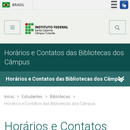
BRASIL
Órgãos do Governo
Acesso à informação
Legislação
Horários e Contatos das Bibliotecas dos
Câmpus
Horários e Contatos das Bibliotecas dos Câmpus
Acervo Virtual
Início
Estudantes
Bibliotecas
Horários e Contatos das Bibliotecas dos Câmpus
Portal Capes
Horários e Contatos
Capacitações Online