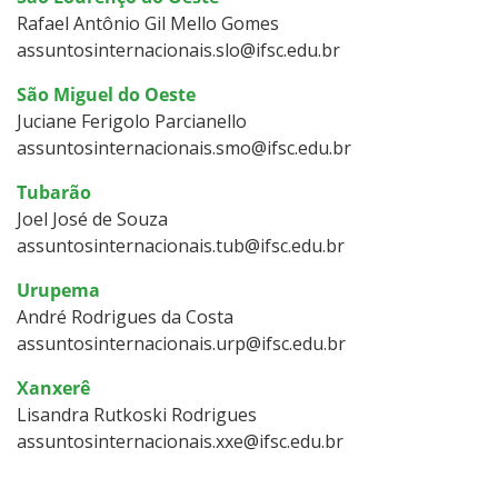
Rafael Antônio Gil Mello Gomes
assuntosinternacionais.slo@ifsc.edu.br
São Miguel do Oeste
Juciane Ferigolo Parcianello
assuntosinternacionais.smo@ifsc.edu.br
Tubarão
Joel José de Souza
assuntosinternacionais.tub@ifsc.edu.br
Urupema
André Rodrigues da Costa
assuntosinternacionais.urp@ifsc.edu.br
Xanxerê
Lisandra Rutkoski Rodrigues
assuntosinternacionais.xxe@ifsc.edu.br