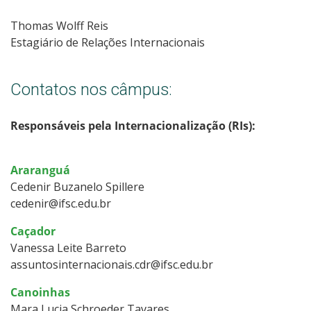
Thomas Wolff Reis
Estagiário de Relações Internacionais
Contatos nos câmpus:
Responsáveis pela Internacionalização (RIs):
Araranguá
Cedenir Buzanelo Spillere
cedenir@ifsc.edu.br
Caçador
Vanessa Leite Barreto
assuntosinternacionais.cdr@ifsc.edu.br
Canoinhas
Mara Lucia Schroeder Tavares