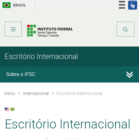
BRASIL
Órgãos do Governo
Acesso à informação
Legislação
Escritório Internacional
Sobre o IFSC
Escritório Internacional
Início
Internacional
Escritório Internacional
Parcerias
Escritório Internacional
Informações Úteis