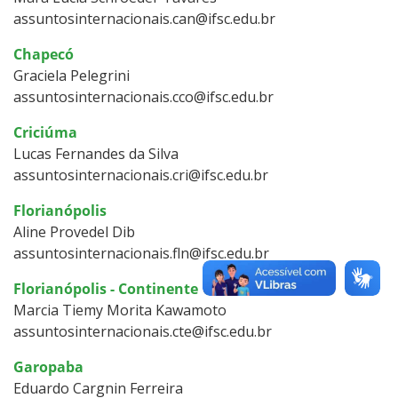
assuntosinternacionais.can@ifsc.edu.br
Chapecó
Graciela Pelegrini
assuntosinternacionais.cco@ifsc.edu.br
Criciúma
Lucas Fernandes da Silva
assuntosinternacionais.cri@ifsc.edu.br
Florianópolis
Aline Provedel Dib
assuntosinternacionais.fln@ifsc.edu.br
Florianópolis - Continente
Marcia Tiemy Morita Kawamoto
assuntosinternacionais.cte@ifsc.edu.br
Garopaba
Eduardo Cargnin Ferreira