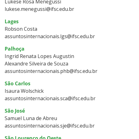
Lukese Rosa Menegussi
lukese.menegussi@ifsc.edu.br
Lages
Robson Costa
assuntosinternacionais.lgs@ifsc.edu.br
Palhoça
Ingrid Renata Lopes Augustin
Alexandre Silveira de Souza
assuntosinternacionais.phb@ifsc.edu.br
São Carlos
Isaura Wolschick
assuntosinternacionais.sca@ifsc.edu.br
São José
Samuel Luna de Abreu
assuntosinternacionais.sje@ifsc.edu.br
São Lourenço do Oeste