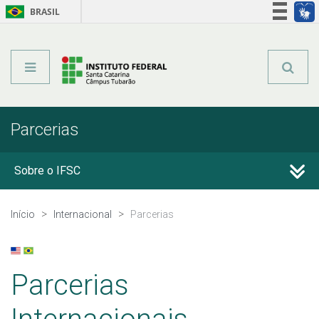
BRASIL
Órgãos do Governo
Acesso à informação
Legislação
Parcerias
Sobre o IFSC
Escritório Internacional
Início
Internacional
Parcerias
Parcerias
Parcerias
Informações Úteis