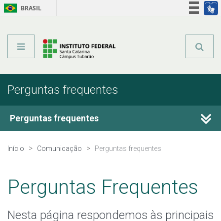
BRASIL
Órgãos do Governo
Acesso à informação
Legislação
Perguntas frequentes
Perguntas frequentes
Conheça o IFSC
Início
Comunicação
Perguntas frequentes
Cursos ofertados pelo IFSC
Perguntas Frequentes
Quero estudar no IFSC
Nesta página respondemos às principais