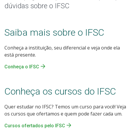
Sou/fui estudante do IFSC
dúvidas sobre o IFSC
Assistência estudantil
Saiba mais sobre o IFSC
Certificação do Ensino Médio
Conheça a instituição, seu diferencial e veja onde ela
Quero trabalhar no IFSC
está presente.
Quero ser fornecedor do IFSC
Conheça o IFSC
Fale com o IFSC
Conheça os cursos do IFSC
Quer estudar no IFSC? Temos um curso para você! Veja
os cursos que ofertamos e quem pode fazer cada um.
Cursos ofertados pelo IFSC