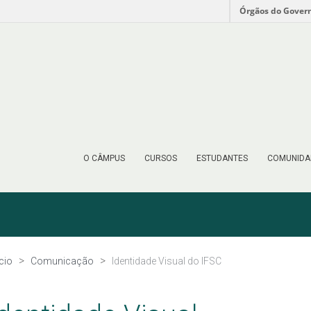
Órgãos do Gover
O CÂMPUS
CURSOS
ESTUDANTES
COMUNIDA
ício
Comunicação
Identidade Visual do IFSC