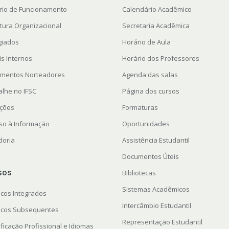
rio de Funcionamento
Calendário Acadêmico
utura Organizacional
Secretaria Acadêmica
giados
Horário de Aula
is Internos
Horário dos Professores
mentos Norteadores
Agenda das salas
alhe no IFSC
Página dos cursos
ações
Formaturas
so à Informação
Oportunidades
doria
Assistência Estudantil
Documentos Úteis
sos
Bibliotecas
Sistemas Acadêmicos
icos Integrados
Intercâmbio Estudantil
icos Subsequentes
Representação Estudantil
ficação Profissional e Idiomas