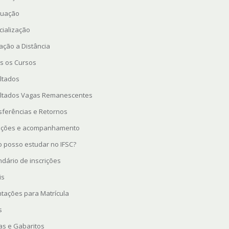
uação
cialização
ação a Distância
s os Cursos
ltados
ltados Vagas Remanescentes
sferências e Retornos
rições e acompanhamento
 posso estudar no IFSC?
ndário de inscrições
is
ntações para Matrícula
s
as e Gabaritos