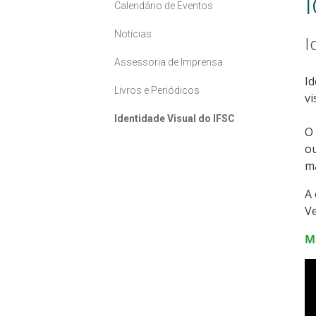
Calendário de Eventos
Notícias
I
Assessoria de Imprensa
Id
Livros e Periódicos
vi
Identidade Visual do IFSC
O 
ou
ma
A 
Ve
M