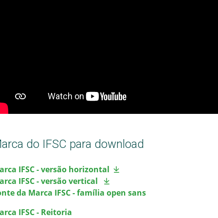
arca do IFSC para download
arca IFSC - versão horizontal
rca IFSC - versão vertical
onte da Marca IFSC - família open sans
rca IFSC - Reitoria