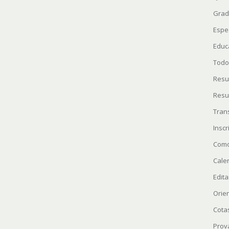
Grad
Espe
Educ
Todo
Resu
Resu
Tran
Insc
Como
Cale
Edita
Orie
Cota
Prov