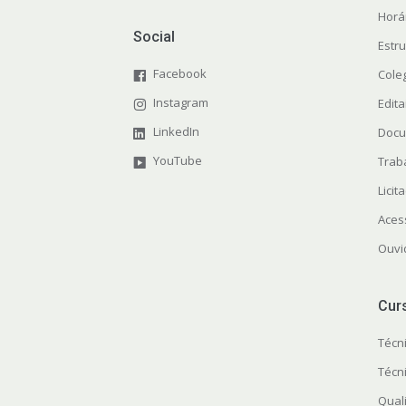
Horá
Social
Estr
Facebook
Cole
Instagram
Edita
LinkedIn
Docu
YouTube
Trab
Licit
Aces
Ouvi
Cur
Técn
Técn
Quali