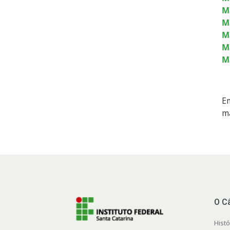
M
M
M
M
M
Em
ma
O C
Histó