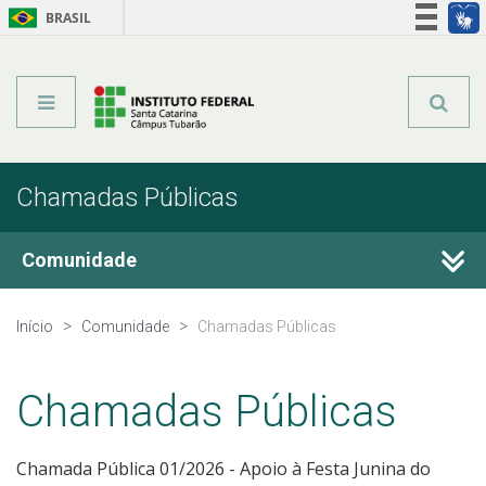
BRASIL
Órgãos do Governo
Acesso à informação
Legislação
Chamadas Públicas
Comunidade
Certificações
Início
Comunidade
Chamadas Públicas
Pesquisa e Inovação
Chamadas Públicas
Extensão
Chamada Pública 01/2026 - Apoio à Festa Junina do