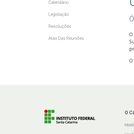
Calendário
Legislação
Ó
Resoluções
O
Atas Das Reuniões
Su
pr
O
O C
Histó