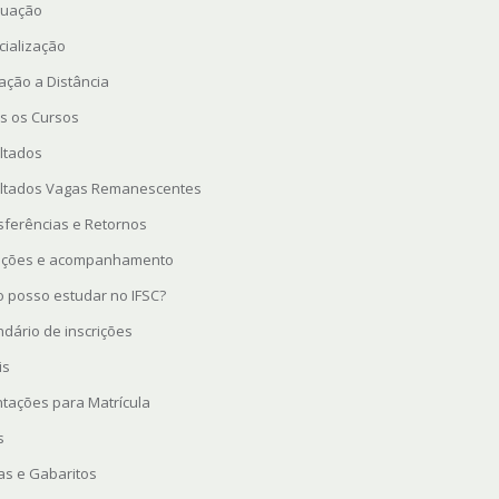
uação
cialização
ação a Distância
s os Cursos
ltados
ltados Vagas Remanescentes
sferências e Retornos
rições e acompanhamento
 posso estudar no IFSC?
ndário de inscrições
is
ntações para Matrícula
s
as e Gabaritos