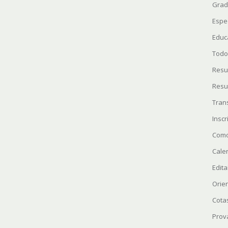
Grad
Espe
Educ
Todo
Resu
Resu
Tran
Insc
Como
Cale
Edita
Orie
Cota
Prov