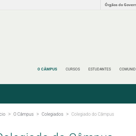
Órgãos do Gover
O CÂMPUS
CURSOS
ESTUDANTES
COMUNID
ício
O Câmpus
Colegiados
Colegiado do Câmpus