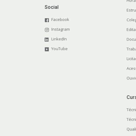
Horá
Social
Estr
Facebook
Cole
Instagram
Edita
LinkedIn
Docu
YouTube
Trab
Licit
Aces
Ouvi
Cur
Técn
Técn
Quali