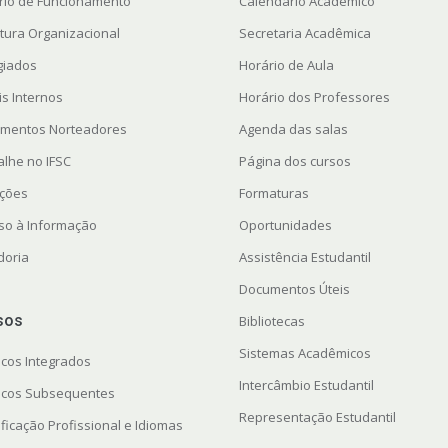
rio de Funcionamento
Calendário Acadêmico
utura Organizacional
Secretaria Acadêmica
giados
Horário de Aula
is Internos
Horário dos Professores
mentos Norteadores
Agenda das salas
alhe no IFSC
Página dos cursos
ações
Formaturas
so à Informação
Oportunidades
doria
Assistência Estudantil
Documentos Úteis
sos
Bibliotecas
Sistemas Acadêmicos
icos Integrados
Intercâmbio Estudantil
icos Subsequentes
Representação Estudantil
ficação Profissional e Idiomas