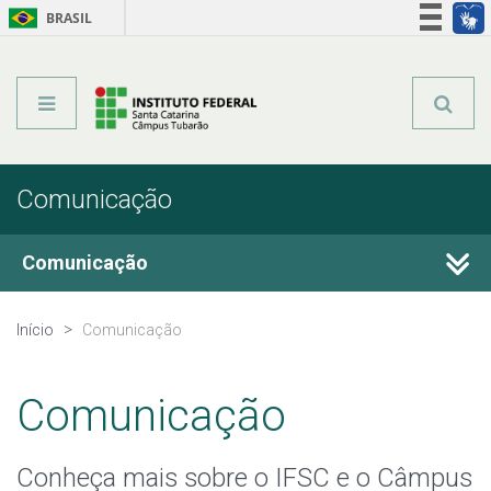
BRASIL
Órgãos do Governo
Acesso à informação
Legislação
Comunicação
Comunicação
Fale Conosco
Início
Comunicação
Perguntas frequentes
Comunicação
Calendário de Eventos
Conheça mais sobre o IFSC e o Câmpus