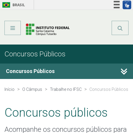
BRASIL
Órgãos do Governo
Acesso à informação
Legislação
Concursos Públicos
Concursos Públicos
Concurso Público 2015
Início
O Câmpus
Trabalhe no IFSC
Concursos Públicos
Concurso Público 2016
Concursos públicos
Concurso Público 2017
Acompanhe os concursos públicos para