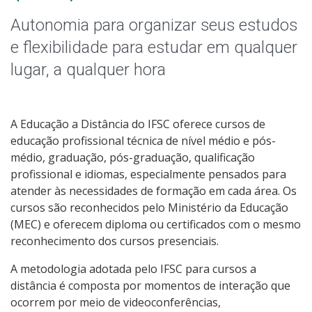
Graduação
Autonomia para organizar seus estudos
Especialização
e flexibilidade para estudar em qualquer
lugar, a qualquer hora
Educação a Distância
Todos os Cursos
A Educação a Distância do IFSC oferece cursos de
educação profissional técnica de nível médio e pós-
médio, graduação, pós-graduação, qualificação
profissional e idiomas, especialmente pensados para
Processo de Inscrição
atender às necessidades de formação em cada área. Os
cursos são reconhecidos pelo Ministério da Educação
Resultados
(MEC) e oferecem diploma ou certificados com o mesmo
reconhecimento dos cursos presenciais.
Resultados Vagas Remanescentes
A metodologia adotada pelo IFSC para cursos a
distância é composta por momentos de interação que
Como posso estudar no IFSC?
ocorrem por meio de videoconferências,