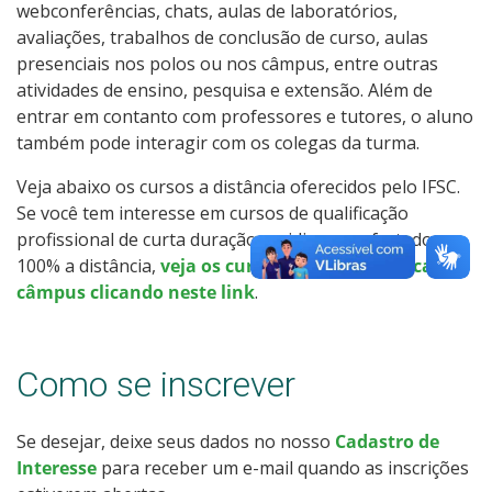
webconferências, chats, aulas de laboratórios,
Calendário de inscrições
avaliações, trabalhos de conclusão de curso, aulas
presenciais nos polos ou nos câmpus, entre outras
Processos Seletivos
atividades de ensino, pesquisa e extensão. Além de
entrar em contanto com professores e tutores, o aluno
Cotas
também pode interagir com os colegas da turma.
Veja abaixo os cursos a distância oferecidos pelo IFSC.
Inscrições e acompanhamento
Se você tem interesse em cursos de qualificação
profissional de curta duração ou idiomas, ofertados
Orientações para Matrícula
100% a distância,
veja os cursos oferecidos em cada
câmpus clicando neste link
.
Transferências e Retornos
Provas e Gabaritos
Como se inscrever
Estatísticas dos Processos Seletivos
Se desejar, deixe seus dados no nosso
Cadastro de
Interesse
para receber um e-mail quando as inscrições