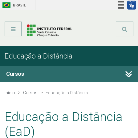
BRASIL
Órgãos do Governo
Acesso à informação
Legislação
Educação a Distância
Cursos
Técnicos Integrados
Início
Cursos
Educação a Distância
Técnicos Subsequentes
Educação a Distância
Qualificação Profissional e Idiomas
(EaD)