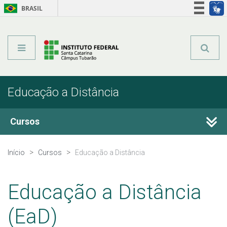
BRASIL
Órgãos do Governo
Acesso à informação
Legislação
Educação a Distância
Cursos
Técnicos Integrados
Início
Cursos
Educação a Distância
Técnicos Subsequentes
Educação a Distância
Qualificação Profissional e Idiomas
(EaD)