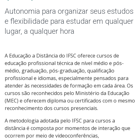
Graduação
Autonomia para organizar seus estudos
Especialização
e flexibilidade para estudar em qualquer
lugar, a qualquer hora
Educação a Distância
Todos os Cursos
A Educação a Distância do IFSC oferece cursos de
educação profissional técnica de nível médio e pós-
médio, graduação, pós-graduação, qualificação
profissional e idiomas, especialmente pensados para
Processo de Inscrição
atender às necessidades de formação em cada área. Os
cursos são reconhecidos pelo Ministério da Educação
Resultados
(MEC) e oferecem diploma ou certificados com o mesmo
reconhecimento dos cursos presenciais.
Resultados Vagas Remanescentes
A metodologia adotada pelo IFSC para cursos a
distância é composta por momentos de interação que
Como posso estudar no IFSC?
ocorrem por meio de videoconferências,