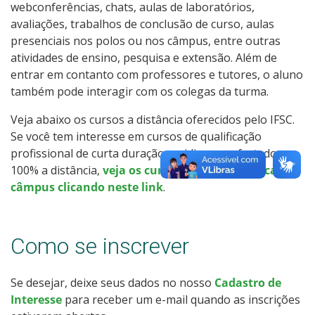
webconferências, chats, aulas de laboratórios,
Calendário de inscrições
avaliações, trabalhos de conclusão de curso, aulas
presenciais nos polos ou nos câmpus, entre outras
Processos Seletivos
atividades de ensino, pesquisa e extensão. Além de
entrar em contanto com professores e tutores, o aluno
Cotas
também pode interagir com os colegas da turma.
Veja abaixo os cursos a distância oferecidos pelo IFSC.
Inscrições e acompanhamento
Se você tem interesse em cursos de qualificação
profissional de curta duração ou idiomas, ofertados
Orientações para Matrícula
100% a distância,
veja os cursos oferecidos em cada
câmpus clicando neste link
.
Transferências e Retornos
Provas e Gabaritos
Como se inscrever
Estatísticas dos Processos Seletivos
Se desejar, deixe seus dados no nosso
Cadastro de
Interesse
para receber um e-mail quando as inscrições