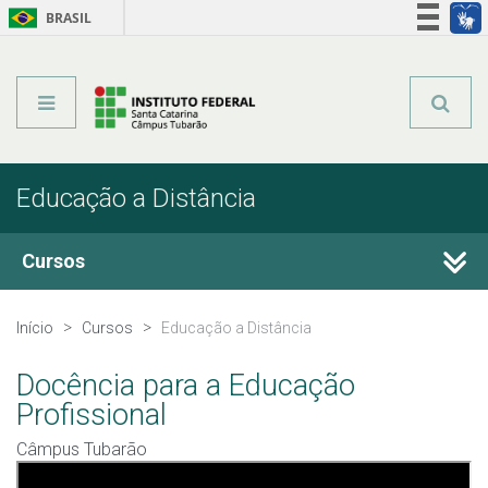
BRASIL
Órgãos do Governo
Acesso à informação
Legislação
Educação a Distância
Cursos
Técnicos Integrados
Início
Cursos
Educação a Distância
Técnicos Subsequentes
Docência para a Educação
Profissional
Qualificação Profissional e Idiomas
Câmpus Tubarão