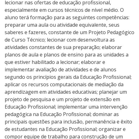
lecionar nas ofertas de educação profissional,
Calendário de inscrições
especialmente em cursos técnicos de nível médio. O
aluno terá formação para as seguintes competências:
Processos Seletivos
preparar uma aula ou atividade equivalente, seus
saberes e fazeres, constante de um Projeto Pedagógico
de Curso Técnico; lecionar com desenvoltura as
Cotas
atividades constantes de sua preparação; elaborar
planos de aula e planos de ensino para as unidades a
Inscrições e acompanhamento
que estiver habilitado a lecionar; elaborar e
implementar avaliação de atividades e de alunos
Orientações para Matrícula
segundo os princípios gerais da Educação Profissional;
aplicar os recursos computacionais de mediação da
Transferências e Retornos
aprendizagem em atividades educativas; planejar um
projeto de pesquisa e um projeto de extensão em
Provas e Gabaritos
Educação Profissional; implementar uma intervenção
pedagógica na Educação Profissional; dominar as
principais questões para inclusão, permanência e êxito
Estatísticas dos Processos Seletivos
de estudantes na Educação Profissional; organizar e
compor equipe de trabalho para construção de um