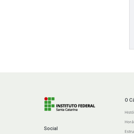
O C
Histó
Horá
Social
Estr