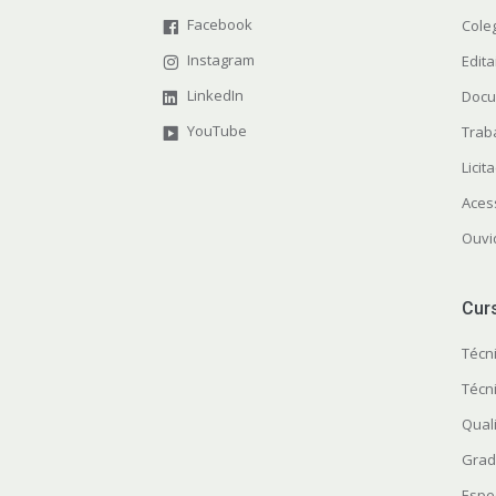
Facebook
Cole
Instagram
Edita
LinkedIn
Docu
YouTube
Trab
Licit
Aces
Ouvi
Cur
Técn
Técn
Quali
Grad
Espe