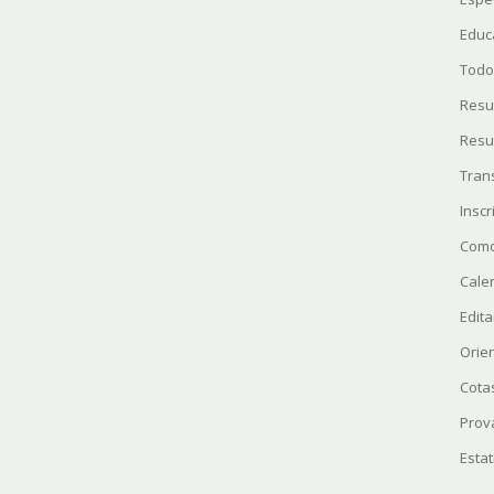
Educ
Todo
Resu
Resu
Tran
Insc
Como
Cale
Edita
Orie
Cota
Prov
Estat