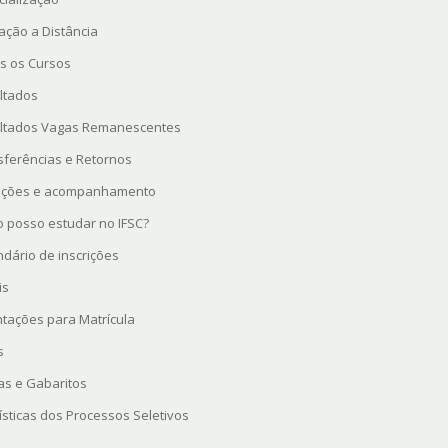
ação a Distância
s os Cursos
ltados
ltados Vagas Remanescentes
sferências e Retornos
rições e acompanhamento
 posso estudar no IFSC?
ndário de inscrições
is
ntações para Matrícula
s
as e Gabaritos
ísticas dos Processos Seletivos