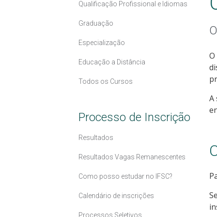
Qualificação Profissional e Idiomas
Graduação
O
Especialização
O
Educação a Distância
di
pr
Todos os Cursos
A 
en
Processo de Inscrição
Resultados
C
Resultados Vagas Remanescentes
Pa
Como posso estudar no IFSC?
Se
Calendário de inscrições
in
Processos Seletivos