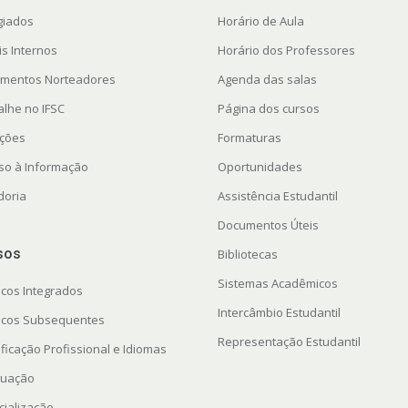
giados
Horário de Aula
is Internos
Horário dos Professores
mentos Norteadores
Agenda das salas
alhe no IFSC
Página dos cursos
ações
Formaturas
so à Informação
Oportunidades
doria
Assistência Estudantil
Documentos Úteis
sos
Bibliotecas
Sistemas Acadêmicos
icos Integrados
Intercâmbio Estudantil
icos Subsequentes
Representação Estudantil
ficação Profissional e Idiomas
uação
cialização