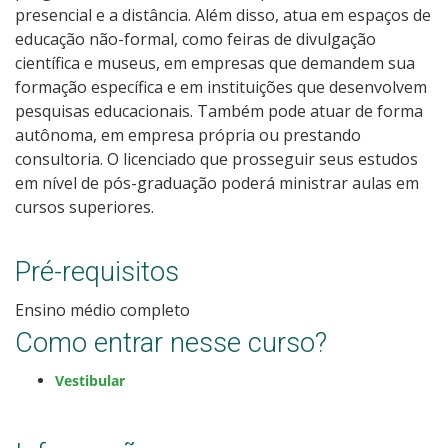
presencial e a distância. Além disso, atua em espaços de
Calendário de inscrições
educação não-formal, como feiras de divulgação
científica e museus, em empresas que demandem sua
Processos Seletivos
formação específica e em instituições que desenvolvem
pesquisas educacionais. Também pode atuar de forma
Cotas
autônoma, em empresa própria ou prestando
consultoria. O licenciado que prosseguir seus estudos
Inscrições e acompanhamento
em nível de pós-graduação poderá ministrar aulas em
cursos superiores.
Orientações para Matrícula
Pré-requisitos
Transferências e Retornos
Ensino médio completo
Como entrar nesse curso?
Provas e Gabaritos
Vestibular
Estatísticas dos Processos Seletivos