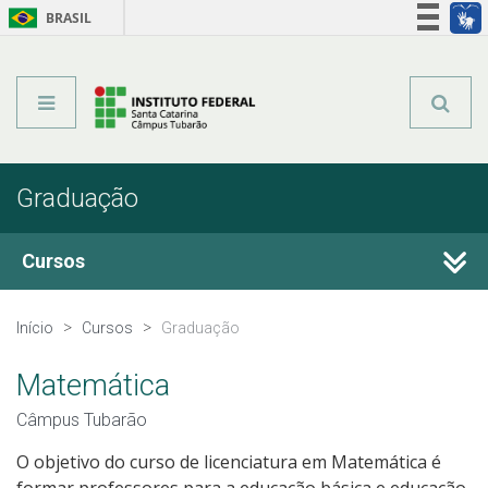
BRASIL
Órgãos do Governo
Acesso à informação
Legislação
Graduação
Cursos
Técnicos Integrados
Início
Cursos
Graduação
Técnicos Subsequentes
Matemática
Câmpus Tubarão
Qualificação Profissional e Idiomas
O objetivo do curso de licenciatura em Matemática é
formar professores para a educação básica e educação