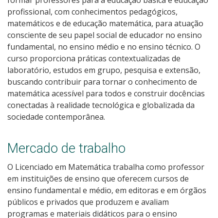
Graduação
profissional, com conhecimentos pedagógicos,
matemáticos e de educação matemática, para atuação
Especialização
consciente de seu papel social de educador no ensino
fundamental, no ensino médio e no ensino técnico. O
Educação a Distância
curso proporciona práticas contextualizadas de
laboratório, estudos em grupo, pesquisa e extensão,
Todos os Cursos
buscando contribuir para tornar o conhecimento de
matemática acessível para todos e construir docências
conectadas à realidade tecnológica e globalizada da
sociedade contemporânea.
Processo de Inscrição
Mercado de trabalho
Resultados
O Licenciado em Matemática trabalha como professor
Resultados Vagas Remanescentes
em instituições de ensino que oferecem cursos de
ensino fundamental e médio, em editoras e em órgãos
públicos e privados que produzem e avaliam
Como posso estudar no IFSC?
programas e materiais didáticos para o ensino