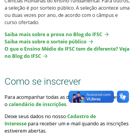
Ciências Humanas do ensino fundamental. Para outros,
Calendário de inscrições
a seleção é por sorteio público. A seleção acontece uma
ou duas vezes por ano, de acordo com o câmpus e
curso ofertado.
Processos Seletivos
Saiba mais sobre a prova no Blog do IFSC
Cotas
Saiba mais sobre o sorteio público
O que o Ensino Médio do IFSC tem de diferente? Veja
Inscrições e acompanhamento
no Blog do IFSC
Orientações para Matrícula
Como se inscrever
Transferências e Retornos
Para acompanhar todas as datas de ingresso, acesse
Provas e Gabaritos
o
calendário de inscrições
.
Deixe seus dados no nosso
Cadastro de
Estatísticas dos Processos Seletivos
Interesse
para receber um e-mail quando as inscrições
estiverem abertas.