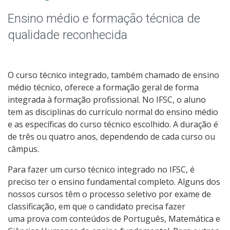
Graduação
Ensino médio e formação técnica de
Especialização
qualidade reconhecida
Educação a Distância
O curso técnico integrado, também chamado de ensino
Todos os Cursos
médio técnico, oferece a formação geral de forma
integrada à formação profissional. No IFSC, o aluno
tem as disciplinas do currículo normal do ensino médio
e as específicas do curso técnico escolhido. A duração é
Processo de Inscrição
de três ou quatro anos, dependendo de cada curso ou
câmpus.
Resultados
Para fazer um curso técnico integrado no IFSC, é
preciso ter o ensino fundamental completo. Alguns dos
Resultados Vagas Remanescentes
nossos cursos têm o processo seletivo por exame de
classificação, em que o candidato precisa fazer
Como posso estudar no IFSC?
uma prova com conteúdos de Português, Matemática e