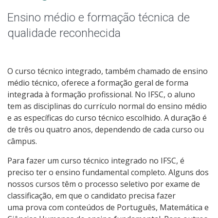
Graduação
Ensino médio e formação técnica de
Especialização
qualidade reconhecida
Educação a Distância
O curso técnico integrado, também chamado de ensino
Todos os Cursos
médio técnico, oferece a formação geral de forma
integrada à formação profissional. No IFSC, o aluno
tem as disciplinas do currículo normal do ensino médio
e as específicas do curso técnico escolhido. A duração é
Processo de Inscrição
de três ou quatro anos, dependendo de cada curso ou
câmpus.
Resultados
Para fazer um curso técnico integrado no IFSC, é
preciso ter o ensino fundamental completo. Alguns dos
Resultados Vagas Remanescentes
nossos cursos têm o processo seletivo por exame de
classificação, em que o candidato precisa fazer
Como posso estudar no IFSC?
uma prova com conteúdos de Português, Matemática e