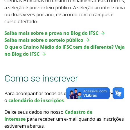
Ciências Humanas do ensino fundamental. Para outros,
Calendário de inscrições
a seleção é por sorteio público. A seleção acontece uma
ou duas vezes por ano, de acordo com o câmpus e
curso ofertado.
Processos Seletivos
Saiba mais sobre a prova no Blog do IFSC
Cotas
Saiba mais sobre o sorteio público
O que o Ensino Médio do IFSC tem de diferente? Veja
Inscrições e acompanhamento
no Blog do IFSC
Orientações para Matrícula
Como se inscrever
Transferências e Retornos
Para acompanhar todas as datas de ingresso, acesse
Provas e Gabaritos
o
calendário de inscrições
.
Deixe seus dados no nosso
Cadastro de
Estatísticas dos Processos Seletivos
Interesse
para receber um e-mail quando as inscrições
estiverem abertas.