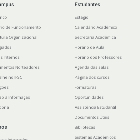
âmpus
Estudantes
rico
Estágio
rio de Funcionamento
Calendário Acadêmico
utura Organizacional
Secretaria Acadêmica
giados
Horário de Aula
is Internos
Horário dos Professores
mentos Norteadores
Agenda das salas
alhe no IFSC
Página dos cursos
ações
Formaturas
so à Informação
Oportunidades
doria
Assistência Estudantil
Documentos Úteis
sos
Bibliotecas
Sistemas Acadêmicos
icos Integrados