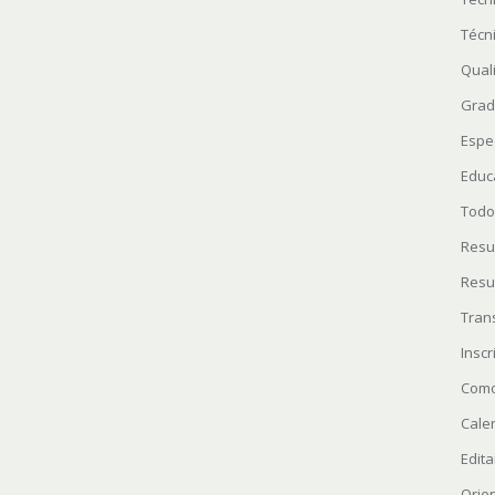
Técn
Quali
Grad
Espe
Educ
Todo
Resu
Resu
Tran
Insc
Como
Cale
Edita
Orie