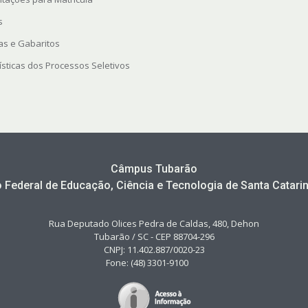
s
as e Gabaritos
ísticas dos Processos Seletivos
Câmpus Tubarão
to Federal de Educação, Ciência e Tecnologia de Santa Catarin
Rua Deputado Olices Pedra de Caldas, 480, Dehon
Tubarão / SC - CEP 88704-296
CNPJ: 11.402.887/0020-23
Fone: (48) 3301-9100