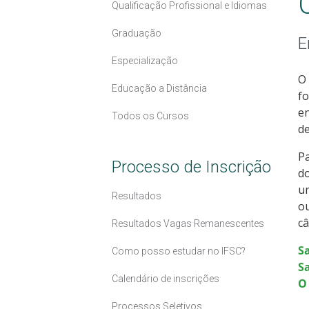
Qualificação Profissional e Idiomas
Graduação
E
Especialização
O 
Educação a Distância
fo
en
Todos os Cursos
d
Pa
Processo de Inscrição
do
u
Resultados
ou
câ
Resultados Vagas Remanescentes
S
Como posso estudar no IFSC?
Sa
Calendário de inscrições
O
Processos Seletivos