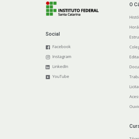
O C
Histó
Horá
Social
Estr
Facebook
Cole
Instagram
Edita
LinkedIn
Docu
YouTube
Trab
Licit
Aces
Ouvi
Cur
Técn