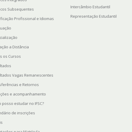
Intercâmbio Estudantil
icos Subsequentes
Representação Estudantil
ficação Profissional e Idiomas
uação
cialização
ação a Distância
s os Cursos
ltados
ltados Vagas Remanescentes
sferências e Retornos
rições e acompanhamento
 posso estudar no IFSC?
ndário de inscrições
is
ntações para Matrícula