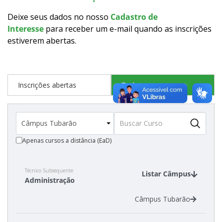
Calendário de inscrições
Deixe seus dados no nosso
Cadastro de
Interesse
para receber um e-mail quando as inscrições
Processos Seletivos
estiverem abertas
.
Cotas
Inscrições abertas
Todos os cursos
Inscrições e acompanhamento
Orientações para Matrícula
Apenas cursos a distância (EaD)
Transferências e Retornos
Provas e Gabaritos
Técnico Subsequente
Listar Câmpus
Administração
Estatísticas dos Processos Seletivos
Câmpus Tubarão