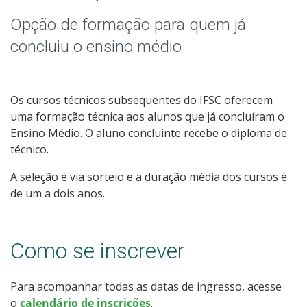
Graduação
Opção de formação para quem já
Especialização
concluiu o ensino médio
Educação a Distância
Os cursos técnicos subsequentes do IFSC oferecem
Todos os Cursos
uma formação técnica aos alunos que já concluíram o
Ensino Médio. O aluno concluinte recebe o diploma de
técnico.
Processo de Inscrição
A seleção é via sorteio e a duração média dos cursos é
de um a dois anos.
Resultados
Como se inscrever
Resultados Vagas Remanescentes
Para acompanhar todas as datas de ingresso, acesse
Como posso estudar no IFSC?
o
calendário de inscrições
.