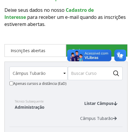
Calendário de inscrições
Deixe seus dados no nosso
Cadastro de
Interesse
para receber um e-mail quando as inscrições
Processos Seletivos
estiverem abertas
.
Cotas
Inscrições abertas
Todos os cursos
Inscrições e acompanhamento
Orientações para Matrícula
Apenas cursos a distância (EaD)
Transferências e Retornos
Provas e Gabaritos
Técnico Subsequente
Listar Câmpus
Administração
Estatísticas dos Processos Seletivos
Câmpus Tubarão