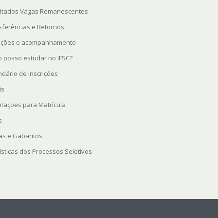
ltados Vagas Remanescentes
sferências e Retornos
rições e acompanhamento
 posso estudar no IFSC?
ndário de inscrições
is
ntações para Matrícula
s
as e Gabaritos
ísticas dos Processos Seletivos