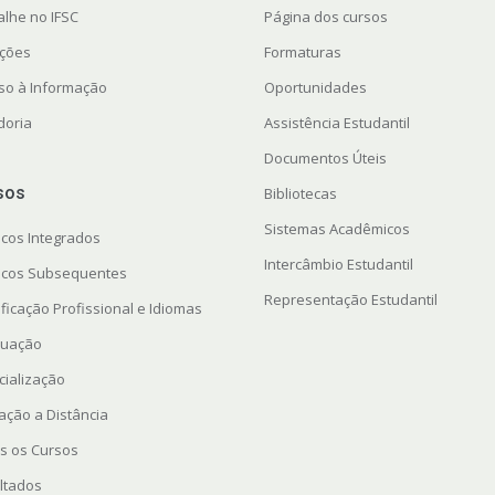
alhe no IFSC
Página dos cursos
ações
Formaturas
so à Informação
Oportunidades
doria
Assistência Estudantil
Documentos Úteis
sos
Bibliotecas
Sistemas Acadêmicos
icos Integrados
Intercâmbio Estudantil
icos Subsequentes
Representação Estudantil
ficação Profissional e Idiomas
uação
cialização
ação a Distância
s os Cursos
ltados