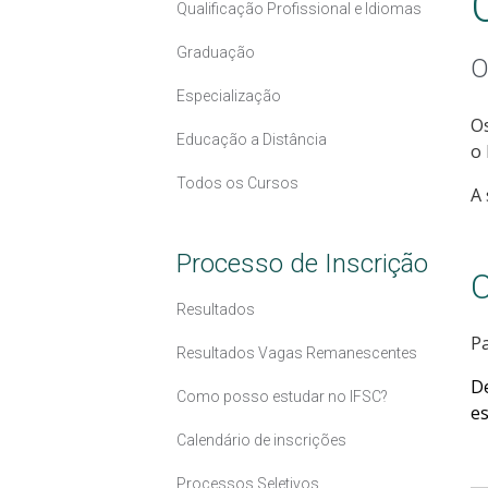
Qualificação Profissional e Idiomas
Graduação
O
Especialização
Os
Educação a Distância
o 
Todos os Cursos
A 
Processo de Inscrição
C
Resultados
Pa
Resultados Vagas Remanescentes
D
Como posso estudar no IFSC?
es
Calendário de inscrições
Processos Seletivos