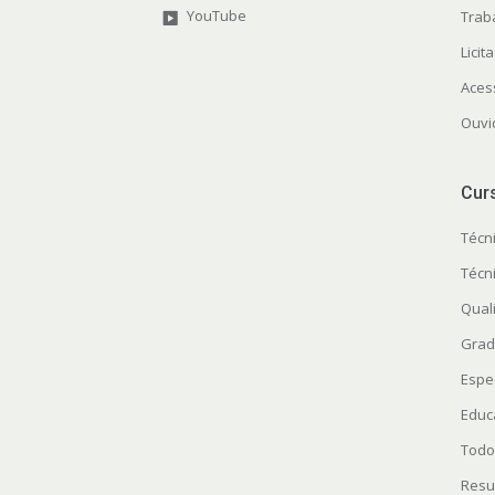
YouTube
Trab
Licit
Aces
Ouvi
Cur
Técn
Técn
Quali
Grad
Espe
Educ
Todo
Resu