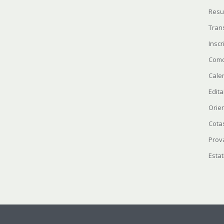
Resu
Tran
Insc
Como
Cale
Edita
Orie
Cota
Prov
Estat