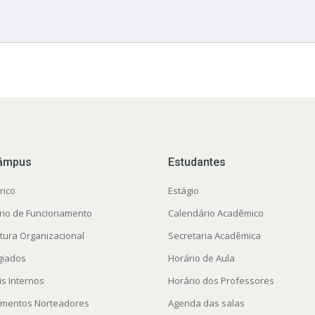
âmpus
Estudantes
rico
Estágio
rio de Funcionamento
Calendário Acadêmico
utura Organizacional
Secretaria Acadêmica
giados
Horário de Aula
is Internos
Horário dos Professores
mentos Norteadores
Agenda das salas