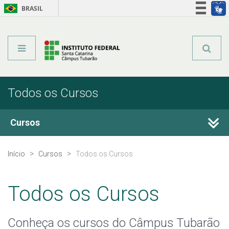
BRASIL
Órgãos do Governo
Acesso à informação
Legislação
Todos os Cursos
Cursos
Técnicos Integrados
Início
Cursos
Todos os Cursos
Técnicos Subsequentes
Todos os Cursos
Qualificação Profissional e Idiomas
Conheça os cursos do Câmpus Tubarão