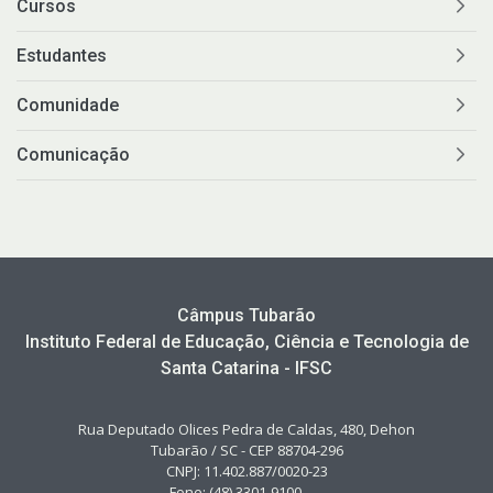
Cursos
Estudantes
Comunidade
Comunicação
Câmpus Tubarão
Instituto Federal de Educação, Ciência e Tecnologia de
Santa Catarina - IFSC
Rua Deputado Olices Pedra de Caldas, 480, Dehon
Tubarão / SC - CEP 88704-296
CNPJ: 11.402.887/0020-23
Fone: (48) 3301-9100