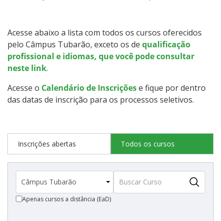
Graduação
Especialização
Acesse abaixo a lista com todos os cursos oferecidos
pelo Câmpus Tubarão, exceto os de
qualificação
Educação a Distância
profissional e idiomas, que você pode consultar
neste link
.
Todos os Cursos
Acesse o
Calendário de Inscrições
e fique por dentro
das datas de inscrição para os processos seletivos.
Processo de Inscrição
Inscrições abertas
Todos os cursos
Resultados
Resultados Vagas Remanescentes
Apenas cursos a distância (EaD)
Como posso estudar no IFSC?