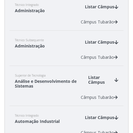
Técnico Integrado
Calendário de inscrições
Listar Câmpus
Administração
Câmpus Tubarão
Processos Seletivos
Cotas
Técnico Subsequente
Listar Câmpus
Administração
Inscrições e acompanhamento
Câmpus Tubarão
Orientações para Matrícula
Superior de Tecnologia
Listar
Análise e Desenvolvimento de
Câmpus
Transferências e Retornos
Sistemas
Câmpus Tubarão
Provas e Gabaritos
Técnico Integrado
Estatísticas dos Processos Seletivos
Listar Câmpus
Automação Industrial
Câmpus Tubarão