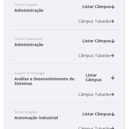
Técnico Integrado
Calendário de inscrições
Listar Câmpus
Administração
Câmpus Tubarão
Processos Seletivos
Cotas
Técnico Subsequente
Listar Câmpus
Administração
Inscrições e acompanhamento
Câmpus Tubarão
Orientações para Matrícula
Superior de Tecnologia
Listar
Análise e Desenvolvimento de
Câmpus
Transferências e Retornos
Sistemas
Câmpus Tubarão
Provas e Gabaritos
Técnico Integrado
Estatísticas dos Processos Seletivos
Listar Câmpus
Automação Industrial
Câmpus Tubarão