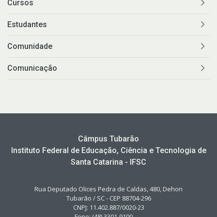
Cursos
Estudantes
Comunidade
Comunicação
Câmpus Tubarão
Instituto Federal de Educação, Ciência e Tecnologia de
Santa Catarina - IFSC
Rua Deputado Olices Pedra de Caldas, 480, Dehon
Tubarão / SC - CEP 88704-296
CNPJ: 11.402.887/0020-23
Fone: (48) 3301-9100