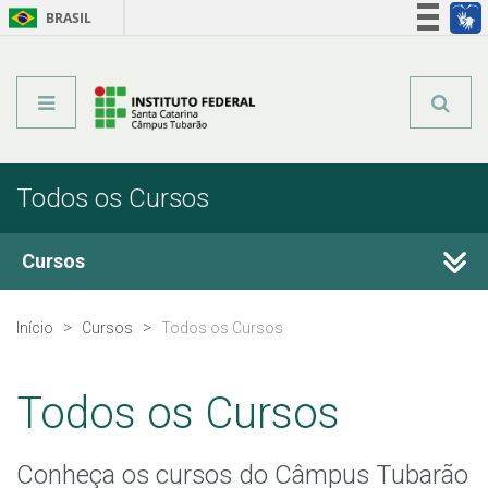
BRASIL
Órgãos do Governo
Acesso à informação
Legislação
Todos os Cursos
Cursos
Técnicos Integrados
Início
Cursos
Todos os Cursos
Técnicos Subsequentes
Todos os Cursos
Qualificação Profissional e Idiomas
Conheça os cursos do Câmpus Tubarão