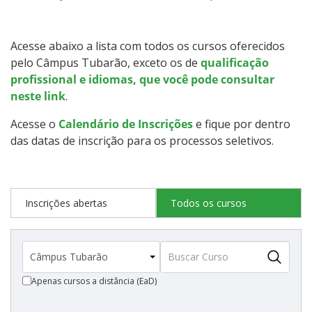
Graduação
Especialização
Acesse abaixo a lista com todos os cursos oferecidos
pelo Câmpus Tubarão, exceto os de
qualificação
Educação a Distância
profissional e idiomas, que você pode consultar
neste link
.
Todos os Cursos
Acesse o
Calendário de Inscrições
e fique por dentro
das datas de inscrição para os processos seletivos.
Processo de Inscrição
Inscrições abertas
Todos os cursos
Resultados
Resultados Vagas Remanescentes
Apenas cursos a distância (EaD)
Como posso estudar no IFSC?