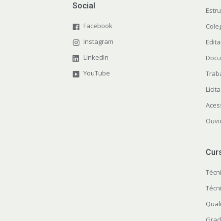
Social
Estr
Facebook
Cole
Instagram
Edita
LinkedIn
Docu
YouTube
Trab
Licit
Aces
Ouvi
Cur
Técn
Técn
Quali
Grad