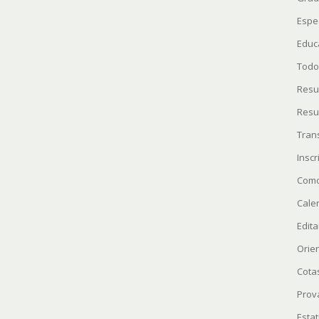
Espe
Educ
Todo
Resu
Resu
Tran
Insc
Como
Cale
Edita
Orie
Cota
Prov
Estat