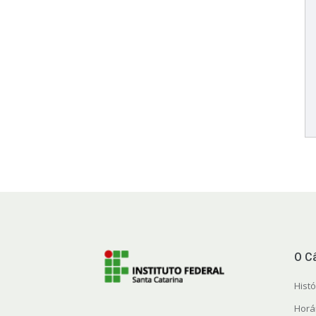
O C
Histó
Horá