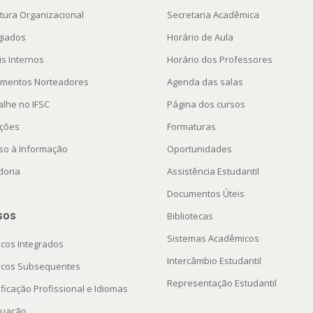
utura Organizacional
Secretaria Acadêmica
giados
Horário de Aula
is Internos
Horário dos Professores
mentos Norteadores
Agenda das salas
alhe no IFSC
Página dos cursos
ações
Formaturas
so à Informação
Oportunidades
doria
Assistência Estudantil
Documentos Úteis
sos
Bibliotecas
Sistemas Acadêmicos
icos Integrados
Intercâmbio Estudantil
icos Subsequentes
Representação Estudantil
ficação Profissional e Idiomas
uação