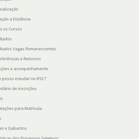
cialização
ação a Distância
s os Cursos
ltados
ltados Vagas Remanescentes
sferências e Retornos
rições e acompanhamento
 posso estudar no IFSC?
ndário de inscrições
is
ntações para Matrícula
s
as e Gabaritos
ísticas dos Processos Seletivos