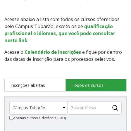
Graduação
Especialização
Acesse abaixo a lista com todos os cursos oferecidos
pelo Câmpus Tubarão, exceto os de
qualificação
Educação a Distância
profissional e idiomas, que você pode consultar
neste link
.
Todos os Cursos
Acesse o
Calendário de Inscrições
e fique por dentro
das datas de inscrição para os processos seletivos.
Processo de Inscrição
Inscrições abertas
Todos os cursos
Resultados
Resultados Vagas Remanescentes
Apenas cursos a distância (EaD)
Como posso estudar no IFSC?