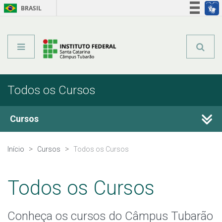
BRASIL
Órgãos do Governo
Acesso à informação
Legislação
Todos os Cursos
Cursos
Técnicos Integrados
Início
Cursos
Todos os Cursos
Técnicos Subsequentes
Todos os Cursos
Qualificação Profissional e Idiomas
Conheça os cursos do Câmpus Tubarão