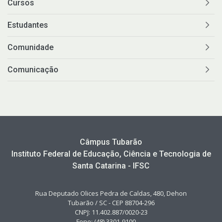
Cursos
Estudantes
Comunidade
Comunicação
Câmpus Tubarão
Instituto Federal de Educação, Ciência e Tecnologia de
Santa Catarina - IFSC
Rua Deputado Olices Pedra de Caldas, 480, Dehon
Tubarão / SC - CEP 88704-296
CNPJ: 11.402.887/0020-23
Fone: (48) 3301-9100