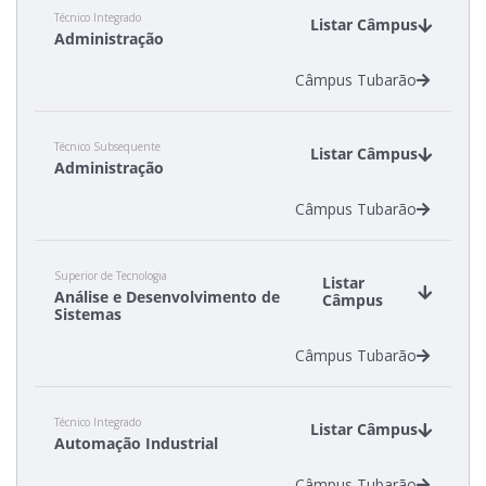
Técnico Integrado
Calendário de inscrições
Listar Câmpus
Administração
Câmpus Tubarão
Processos Seletivos
Cotas
Técnico Subsequente
Listar Câmpus
Administração
Inscrições e acompanhamento
Câmpus Tubarão
Orientações para Matrícula
Superior de Tecnologia
Listar
Análise e Desenvolvimento de
Câmpus
Transferências e Retornos
Sistemas
Câmpus Tubarão
Provas e Gabaritos
Técnico Integrado
Estatísticas dos Processos Seletivos
Listar Câmpus
Automação Industrial
Câmpus Tubarão