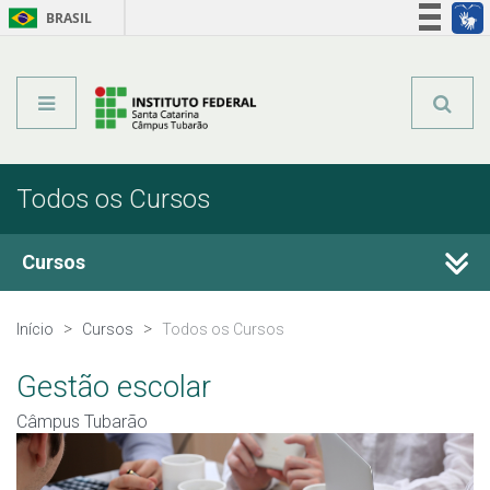
BRASIL
Órgãos do Governo
Acesso à informação
Legislação
Todos os Cursos
Cursos
Técnicos Integrados
Início
Cursos
Todos os Cursos
Técnicos Subsequentes
Gestão escolar
Câmpus Tubarão
Qualificação Profissional e Idiomas