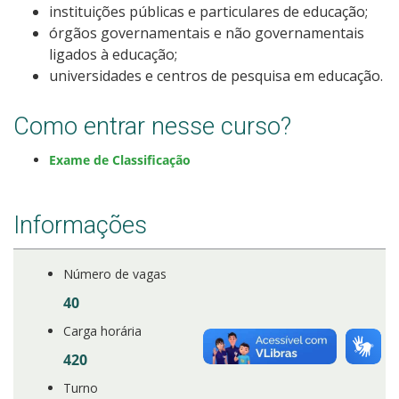
instituições públicas e particulares de educação;
Calendário de inscrições
órgãos governamentais e não governamentais
ligados à educação;
Processos Seletivos
universidades e centros de pesquisa em educação.
Cotas
Como entrar nesse curso?
Exame de Classificação
Inscrições e acompanhamento
Orientações para Matrícula
Informações
Transferências e Retornos
Número de vagas
40
Provas e Gabaritos
Carga horária
Estatísticas dos Processos Seletivos
420
Turno