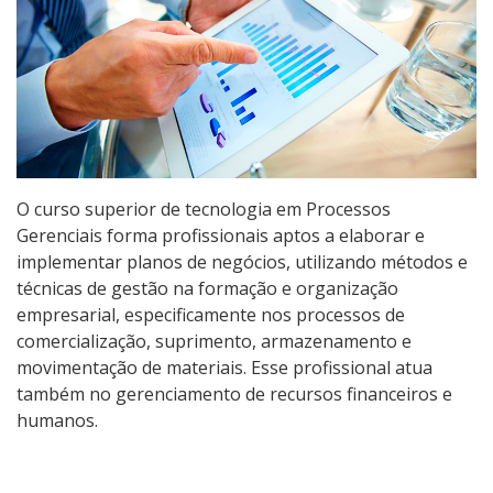
Graduação
Especialização
Educação a Distância
Todos os Cursos
O curso superior de tecnologia em Processos
Gerenciais forma profissionais aptos a elaborar e
implementar planos de negócios, utilizando métodos e
Processo de Inscrição
técnicas de gestão na formação e organização
empresarial, especificamente nos processos de
comercialização, suprimento, armazenamento e
Resultados
movimentação de materiais. Esse profissional atua
também no gerenciamento de recursos financeiros e
Resultados Vagas Remanescentes
humanos.
Como posso estudar no IFSC?