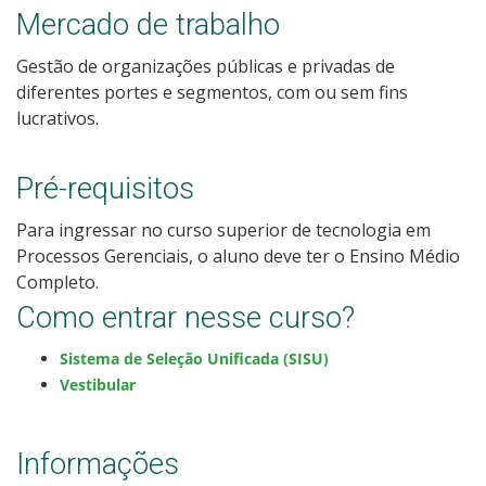
Mercado de trabalho
Calendário de inscrições
Gestão de organizações públicas e privadas de
Processos Seletivos
diferentes portes e segmentos, com ou sem fins
lucrativos.
Cotas
Pré-requisitos
Inscrições e acompanhamento
Para ingressar no curso superior de tecnologia em
Orientações para Matrícula
Processos Gerenciais, o aluno deve ter o Ensino Médio
Completo.
Transferências e Retornos
Como entrar nesse curso?
Sistema de Seleção Unificada (SISU)
Provas e Gabaritos
Vestibular
Estatísticas dos Processos Seletivos
Informações